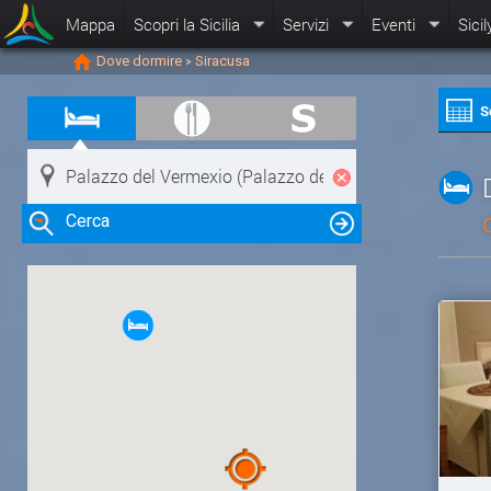
Mappa
Scopri la Sicilia
Servizi
Eventi
Sicil
Dove dormire
Siracusa
>
S
Cerca
Clicca su una risorsa nella mappa
per visualizzare le informazioni