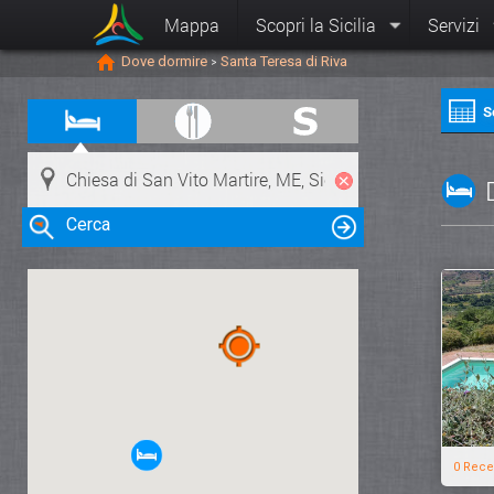
Mappa
Scopri la Sicilia
Servizi
Dove dormire
Santa Teresa di Riva
>
S
Cerca
Clicca su una risorsa nella mappa
per visualizzare le informazioni
0 Rece