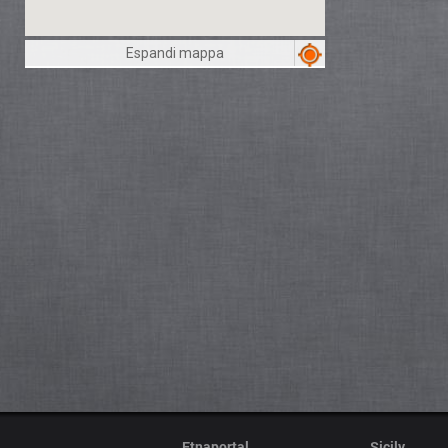
Espandi mappa
Etnaportal
Sicily