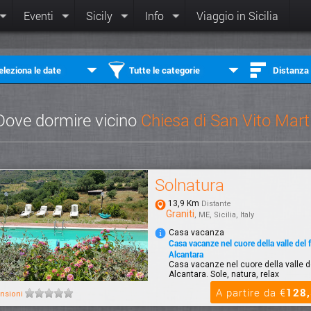
Eventi
Sicily
Info
Viaggio in Sicilia
eleziona le date
Tutte le categorie
Distanza
Dove dormire vicino
Chiesa di San Vito Mart
Solnatura
13,9 Km
Distante
Graniti
, ME, Sicilia, Italy
Casa vacanza
Casa vacanze nel cuore della valle del 
Alcantara
Casa vacanze nel cuore della valle d
Alcantara. Sole, natura, relax
A partire da €
128
nsioni