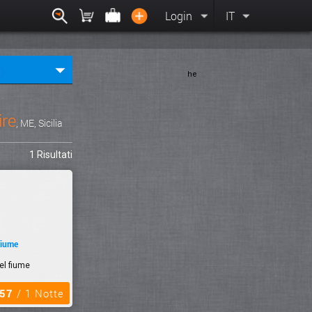
Login
IT
he
ire
, ME, Sicilia
1 Risultati
fiume
el fiume
,57
/ 1 Notte