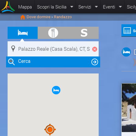
Mappa
Scopri la Sicilia
Servizi
Eventi
Sicil
Dove dormire
Randazzo
>
S
)
Cerca
Clicca su una risorsa nella mappa
per visualizzare le informazioni