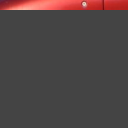
a tua esperienza e offrire servizi in linea con le tue preferenze. Ch
suo elemento acconsenti all�uso dei cookie.
Leggi altro
Accetto