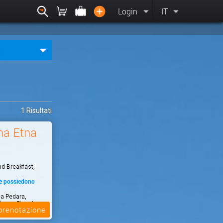
Login
IT
1 Risultati
a Etna
nd Breakfast,
he possiedono
a Pedara,
lcano Etna, in
 prenotazione