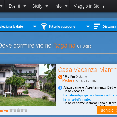
Eventi
Sicily
Info
Viaggio in Sicilia
eleziona le date
Tutte le categorie
Distanza
Dove dormire vicino
Ragalna
, CT, Sicilia
Casa Vacanza Mamm
10,5 Km
Distante
Pedara
, CT, Sicilia, Italy
Affitta camere, Appartamento, Bed A
Casa vacanza
La natura dipinge capolavori inediti c
la firma dell'infinito.
Casa Vacanze Mamma Etna si trova 
paese caratteristico alle falde del Vu
Richiedi
prov...
nsioni