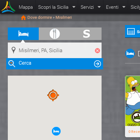
Mappa
Scopri la Sicilia
Servizi
Eventi
Sicil
Dove dormire
Misilmeri
>
S
Cerca
Clicca su una risorsa nella mappa
per visualizzare le informazioni
0 Rece