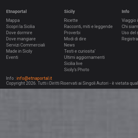
Etnaportal
Sicily
Info
Mappa
Ricette
Viaggio i
Scopri la Sicilia
Racconti, miti e leggende
Chi sia
Dove dormire
Proverbi
Uso del 
Dove mangiare
Modi di dire
Registra
Servizi Commerciali
News
Made in Sicily
Testi e curiosita'
Eventi
Ultimi aggiornamenti
Sicilia live
Sicily's Photo
Info :
info@etnaportal.it
Copyright 2026. Tutti i Diritti Riservati ai Singoli Autori - è vietata 