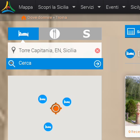
Mappa
Scopri la Sicilia
Servizi
Eventi
Sicil
Dove dormire
Troina
>
S
Cerca
Clicca su una risorsa nella mappa
per visualizzare le informazioni
0 Rece