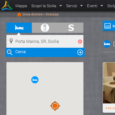
Mappa
Scopri la Sicilia
Servizi
Eventi
Sicil
Dove dormire
Siracusa
>
S
Cerca
Clicca su una risorsa nella mappa
per visualizzare le informazioni
0 Rece