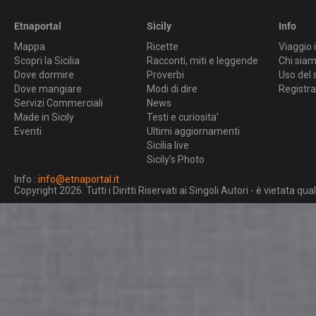
Etnaportal
Sicily
Info
Mappa
Ricette
Viaggio i
Scopri la Sicilia
Racconti, miti e leggende
Chi sia
Dove dormire
Proverbi
Uso del 
Dove mangiare
Modi di dire
Registra
Servizi Commerciali
News
Made in Sicily
Testi e curiosita'
Eventi
Ultimi aggiornamenti
Sicilia live
Sicily's Photo
Info :
info@etnaportal.it
Copyright 2026. Tutti i Diritti Riservati ai Singoli Autori - è vietata 