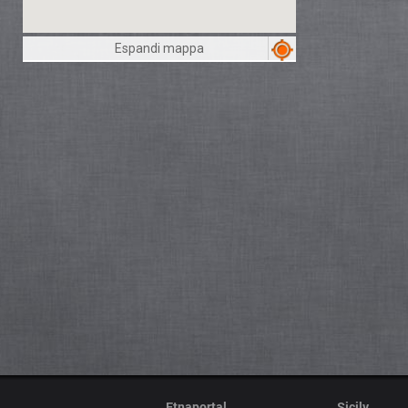
Espandi mappa
Etnaportal
Sicily