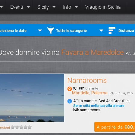
Eventi
Sicily
Info
Viaggio in Sicilia
eleziona le date
Tutte le categorie
Distanza
Dove dormire vicino
Favara a Maredolce
, PA, S
Namarooms
9,1 Km
Distante
Mondello
,
Palermo
, PA, Sicilia, Italy
Affitta camere, Bed And Breakfast
Sei in città nella tua villa al mare
b&b namerooms
A partire da €
80
nsioni