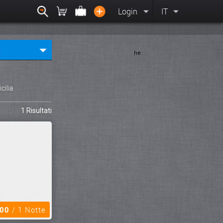
Login
IT
he
icilia
1 Risultati
,00
/ 1 Notte