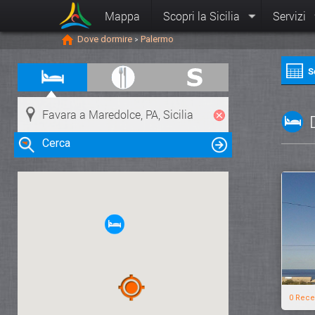
Mappa
Scopri la Sicilia
Servizi
Dove dormire
Palermo
>
S
Cerca
Clicca su una risorsa nella mappa
per visualizzare le informazioni
0 Rece