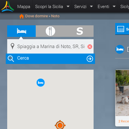
Mappa
Scopri la Sicilia
Servizi
Eventi
Sicil
Dove dormire
Noto
>
S
Cerca
Clicca su una risorsa nella mappa
per visualizzare le informazioni
2 Rece