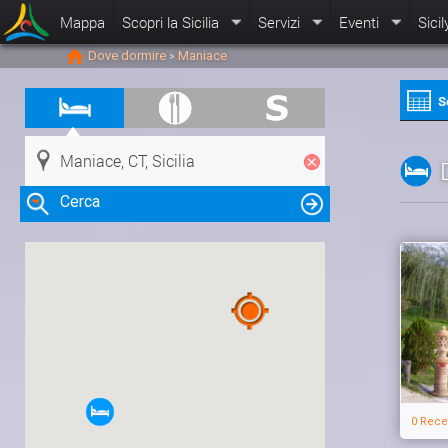
Mappa
Scopri la Sicilia
Servizi
Eventi
Sicil
Dove dormire
Maniace
>
S
Cerca
Clicca su una risorsa nella mappa
per visualizzare le informazioni
0 Rece