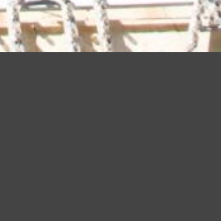
iudendo questo banner, scorrendo questa pagina o cliccando qualunque