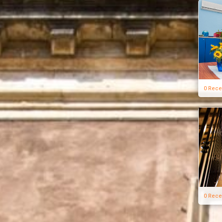
0 Rece
0 Rece