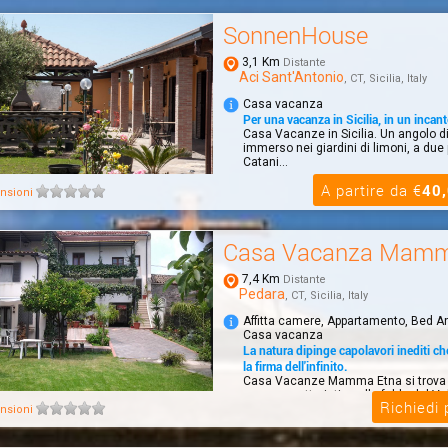
SonnenHouse
3,1 Km
Distante
Aci Sant'Antonio
, CT, Sicilia, Italy
Casa vacanza
Per una vacanza in Sicilia, in un incan
Casa Vacanze in Sicilia. Un angolo di 
immerso nei giardini di limoni, a due
Catani...
A partire da €
40
nsioni
Casa Vacanza Mamm
7,4 Km
Distante
Pedara
, CT, Sicilia, Italy
Affitta camere, Appartamento, Bed A
Casa vacanza
La natura dipinge capolavori inediti c
la firma dell'infinito.
Casa Vacanze Mamma Etna si trova 
paese caratteristico alle falde del Vu
Richiedi
prov...
nsioni