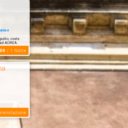
ania e
pulito, coste
 ad ACIREA...
,00
/ 1 Notte
na
 prenotazione