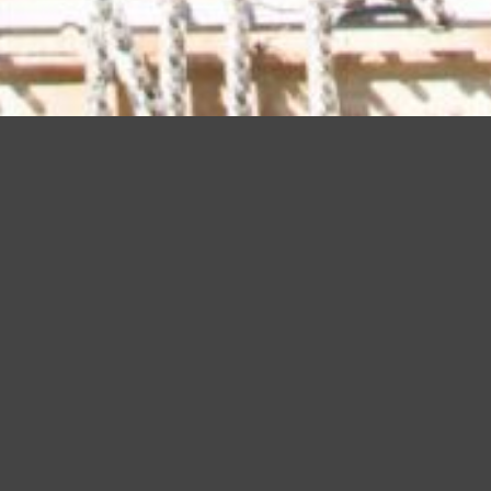
a tua esperienza e offrire servizi in linea con le tue preferenze. Ch
suo elemento acconsenti all�uso dei cookie.
Leggi altro
Accetto