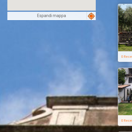
Espandi mappa
0 Rece
0 Rece