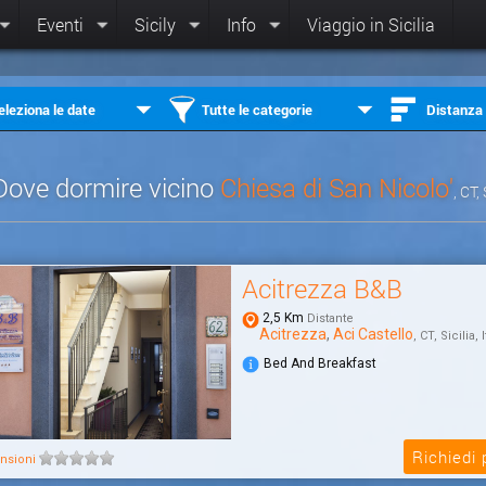
Eventi
Sicily
Info
Viaggio in Sicilia
eleziona le date
Tutte le categorie
Distanza
Dove dormire vicino
Chiesa di San Nicolo'
, CT, 
Acitrezza B&B
2,5 Km
Distante
Acitrezza
,
Aci Castello
, CT, Sicilia, I
Bed And Breakfast
Richiedi
nsioni