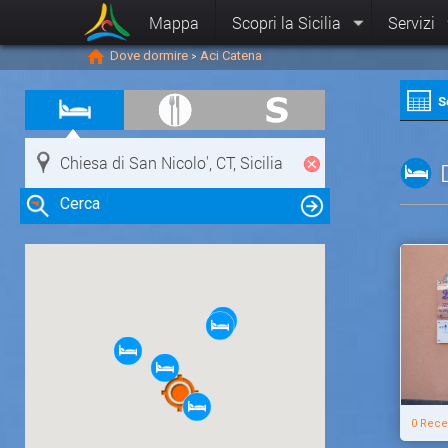
Mappa
Scopri la Sicilia
Servizi
Dove dormire
Aci Catena
>
S
Cerca
Clicca su una risorsa nella mappa
per visualizzare le informazioni
0 Rece