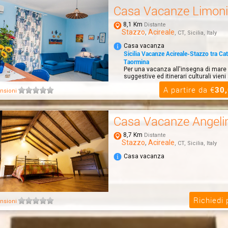
Casa Vacanze Limoni
8,1 Km
Distante
Stazzo
,
Acireale
, CT, Sicilia, Italy
Casa vacanza
Sicilia Vacanze Acireale-Stazzo tra Cat
Taormina
Per una vacanza all'insegna di mare 
suggestive ed itinerari culturali vieni
A partire da €
30
nsioni
Casa Vacanze Angeli
8,7 Km
Distante
Stazzo
,
Acireale
, CT, Sicilia, Italy
Casa vacanza
Richiedi
nsioni