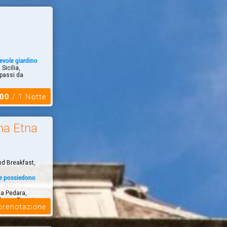
tevole giardino
Sicilia,
 passi da
,00
/ 1 Notte
a Etna
nd Breakfast,
he possiedono
a Pedara,
lcano Etna, in
 prenotazione