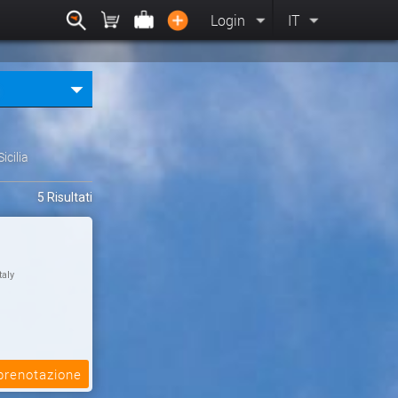
Login
IT
Sicilia
5 Risultati
taly
 prenotazione