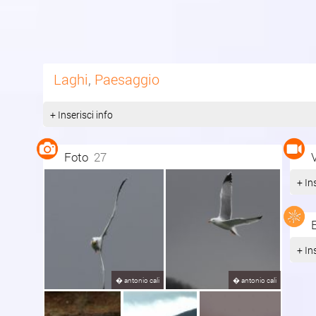
Laghi
,
Paesaggio
+ Inserisci info
Foto
27
+ In
+ In
�
antonio cali
�
antonio cali