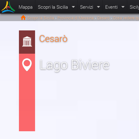
Mappa
Scopri la Sicilia
Servizi
Eventi
Sicil
Scopri la Sicilia
Provincia di Messina
Cesarò
Cosa vedere q
>
>
>
Cesarò
Lago Biviere