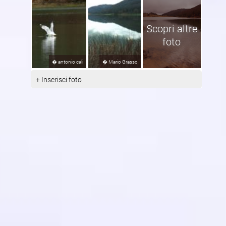
Scopri altre
foto
�
antonio cali
�
Mario Grasso
+ Inserisci foto