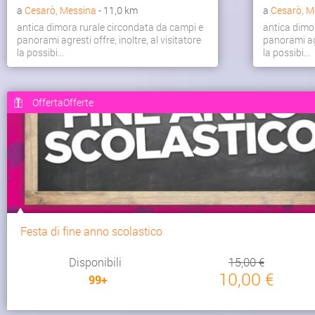
a
Cesarò, Messina
- 11,0 km
a
Cesarò, M
antica dimora rurale circondata da campi e
antica dimo
panorami agresti offre, inoltre, al visitatore
panorami agr
la possibi...
la possibi...
OffertaOfferte
Festa di fine anno scolastico
Disponibili
15,00 €
10,00 €
99+