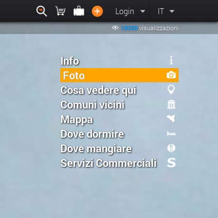
Login
IT
10300
visualizzazioni
Info
Foto
Cosa vedere qui
Comuni vicini
Mappa
Dove dormire
Dove mangiare
Servizi Commerciali