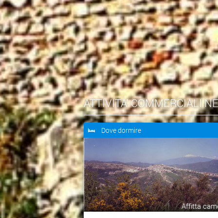
ATTIVITA' COMMERCIALI N
Dove dormire
Affitta cam