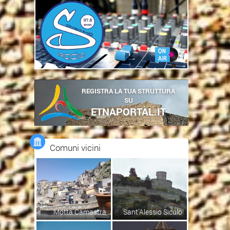
REGISTRA LA TUA STRUTTURA
SU
ETNAPORTAL.IT
Comuni vicini
Motta Camastra
Sant'Alessio Siculo