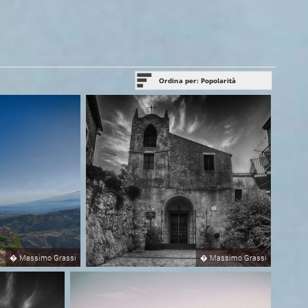
Ordina per: Popolarità
Popolarità
Bella foto
Ultimo aggiornamento
�
Massimo Grassi
�
Massimo Grassi