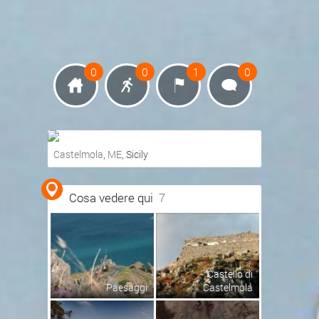
0
0
1
0
Castelmola
,
ME
, Sicily
Ottieni indicazioni stradali
Cosa vedere qui
7
Visualizza mappa
Castello di
Paesaggi
Castelmola