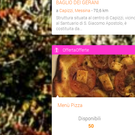
BAGLIO DEI GERANI
a
Capizzi, Messina
- 70,6 km
Struttura situata al centro di Capizzi, vicin
al Santuario di S. Giacomo Apostolo, è
costituita da...
OffertaOfferte
Menù Pizza
Disponibili
50