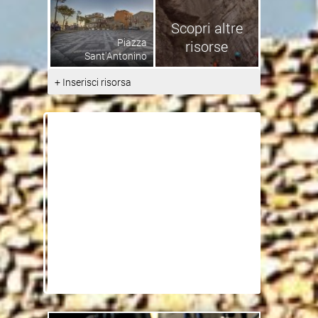
Scopri altre
Piazza
risorse
Sant'Antonino
+ Inserisci risorsa