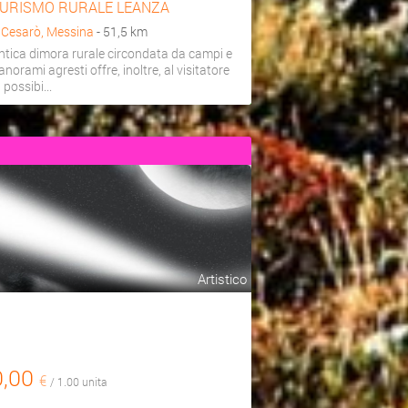
URISMO RURALE LEANZA
a
Cesarò, Messina
- 51,5 km
ntica dimora rurale circondata da campi e
anorami agresti offre, inoltre, al visitatore
a possibi...
Artistico
0,00
€
/ 1.00 unita