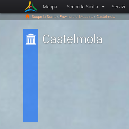
Mappa
Scopri la Sicilia
Servizi
Scopri la Sicilia
Provincia di Messina
Castelmola
>
>
Castelmola