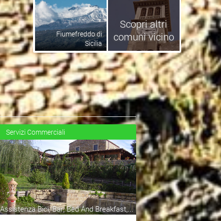
Scopri altri
Fiumefreddo di
comuni vicino
Sicilia
Servizi Commerciali
Assistenza Bici, Bar, Bed And Breakfast,...