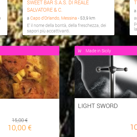
SWEET BAR S.A.S. DI REALE
T
SALVATORE & C.
o
a
Capo d'Orlando, Messina
- 53,9 km
a
p
E' il nome della bontà, della freschezza, dei
l
sapori più accattivanti.
Made in Sicily
LIGHT SWORD
15,00 €
1
10,00 €