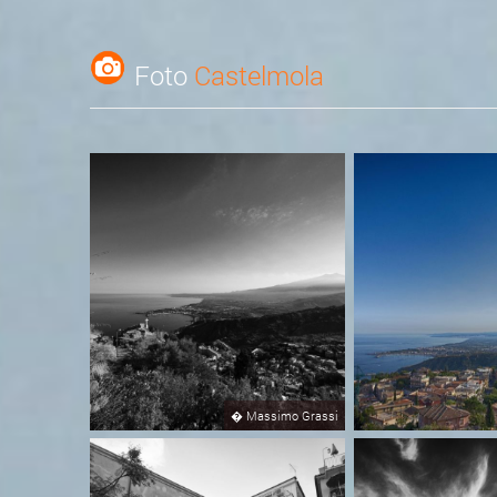
Foto
Castelmola
�
Massimo Grassi