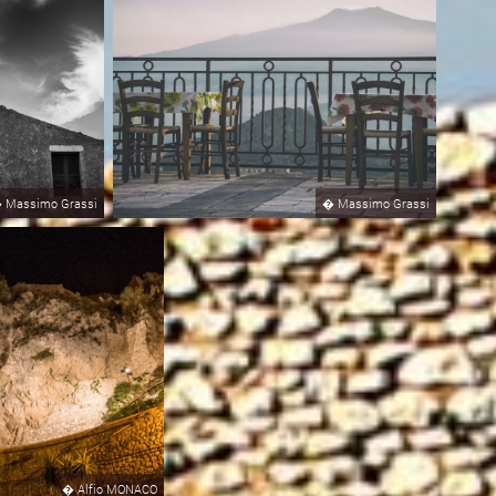
�
Massimo Grassi
�
Massimo Grassi
�
Alfio MONACO