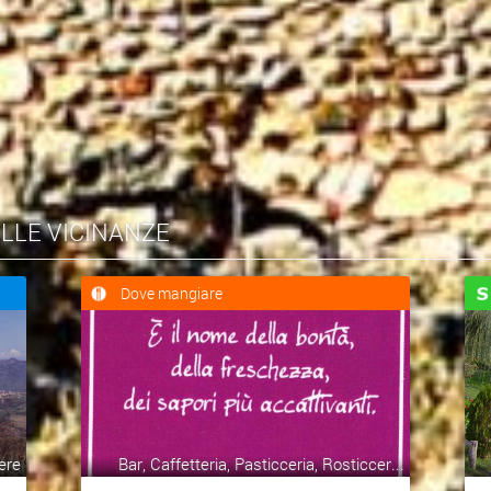
ELLE VICINANZE
Dove mangiare
ere
Bar, Caffetteria, Pasticceria, Rosticcer...