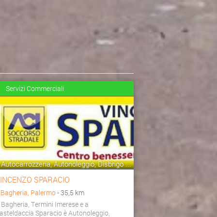
Servizi Commerciali
Autocarrozzeria, Autonoleggio, Disbrigo ...
INCENZO SPARACIO
a
Bagheria, Palermo
- 35,5 km
 Bagheria, Termini Imerese e a
asteldaccia Sparacio è Autonoleggio,