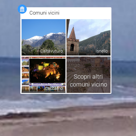
Comuni vicini
Caltavuturo
Isnello
Scopri altri
comuni vicino
Caccamo