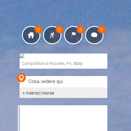
0
0
0
0
Campofelice di Roccella
,
PA
, Sicily
Ottieni indicazioni stradali
Cosa vedere qui
Visualizza mappa
+ Inserisci risorsa