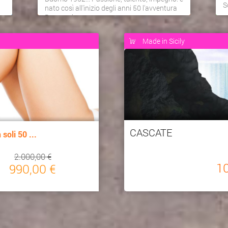
S
nato così all'inizio degli anni 50 l'avventura
Duomo d...
Made in Sicily
CASCATE
soli 50 ...
2.000,00 €
1
990,00 €