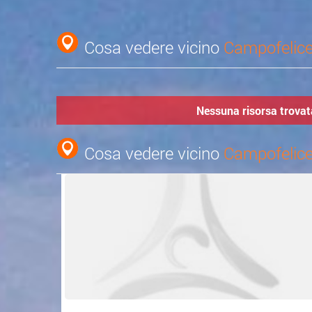
Cosa vedere vicino
Campofelice
Nessuna risorsa trovata
Cosa vedere vicino
Campofelice