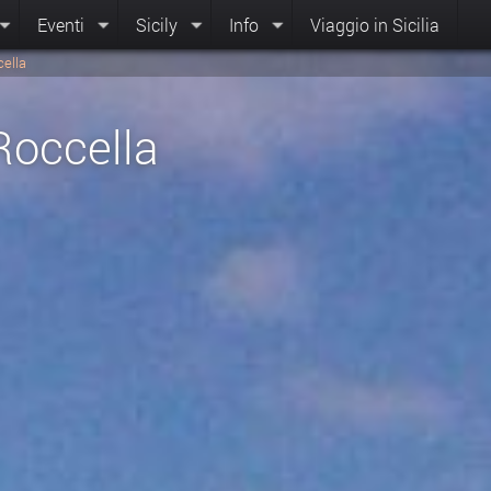
Eventi
Sicily
Info
Viaggio in Sicilia
cella
Roccella