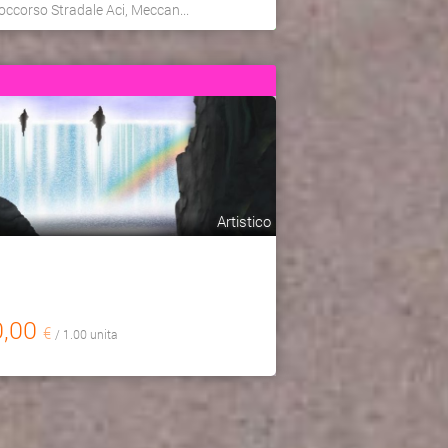
occorso Stradale Aci, Meccan...
Artistico
0,00
€
/ 1.00 unita