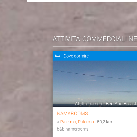
ATTIVITA' COMMERCIALI N
Dove dormire
Affitta camere, Bed And Breakf
NAMAROOMS
a
Palermo, Palermo
- 50,2 km
b&b namerooms