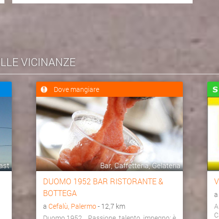
ELLE VICINANZE
Dove mangiare
ast
Bar, Caffetteria, Gelateria
DUOMO 1952 BAR RISTORANTE &
V
BOTTEGA
a
Cefalù, Palermo
- 12,7 km
A
C
Duomo 1952... Passione, talento, impegno: è