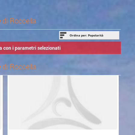
 di Roccella
Ordina per: Popolarità
Popolarità
 con i parametri selezionati
Ci andrò
Ultimo aggiornamento
 di Roccella
Nome