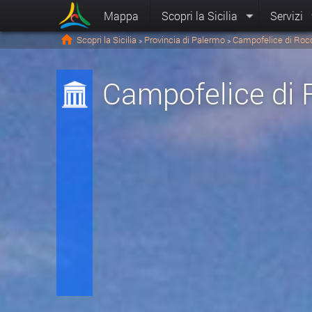
Mappa
Scopri la Sicilia
Servizi
Scopri la Sicilia
Provincia di Palermo
Campofelice di Roc
>
>
Campofelice di 