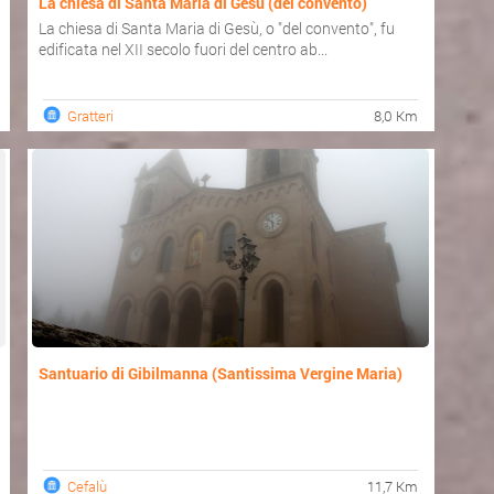
La chiesa di Santa Maria di Gesù (del convento)
La chiesa di Santa Maria di Gesù, o "del convento", fu
edificata nel XII secolo fuori del centro ab...
Gratteri
8,0 Km
Santuario di Gibilmanna (Santissima Vergine Maria)
Cefalù
11,7 Km