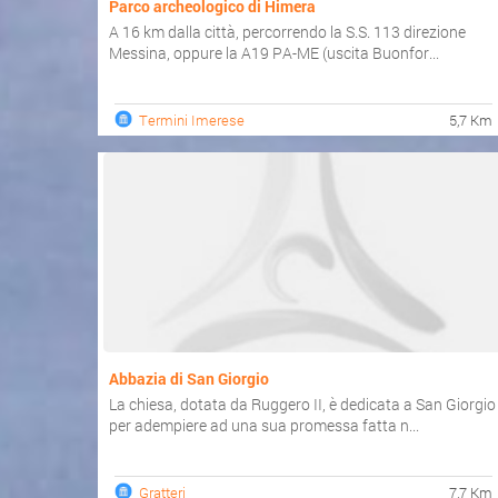
Parco archeologico di Himera
A 16 km dalla città, percorrendo la S.S. 113 direzione
Messina, oppure la A19 PA-ME (uscita Buonfor...
Termini Imerese
5,7 Km
Abbazia di San Giorgio
La chiesa, dotata da Ruggero II, è dedicata a San Giorgio
per adempiere ad una sua promessa fatta n...
Gratteri
7,7 Km