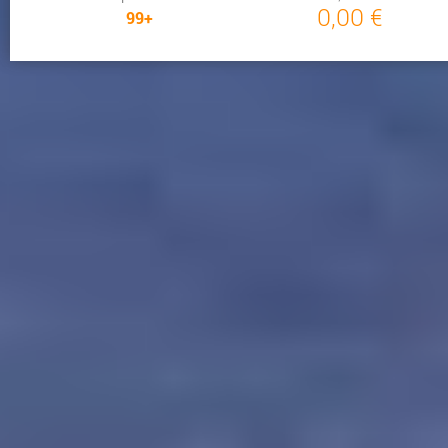
0,00 €
99+