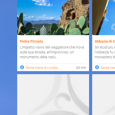
Pietra Pirciata
Abbazia di S
L'impatto visivo del viaggiatore che trova
Gli studi più
sulla sua strada, all'improvviso, un
l'Abbazia fu 
monumento della natu...
monastero è s
Santa Maria di Licodia
3,0 Km
Santa Mar