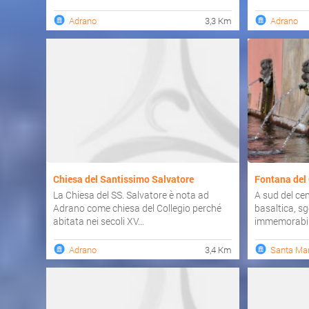
Adrano
3,3 Km
Adrano
Chiesa del Santissimo Salvatore
Fontana del
La Chiesa del SS. Salvatore è nota ad
A sud del cen
Adrano come chiesa del Collegio perché
basaltica, s
abitata nei secoli XV...
immemorabili 
Adrano
3,4 Km
Santa Mar