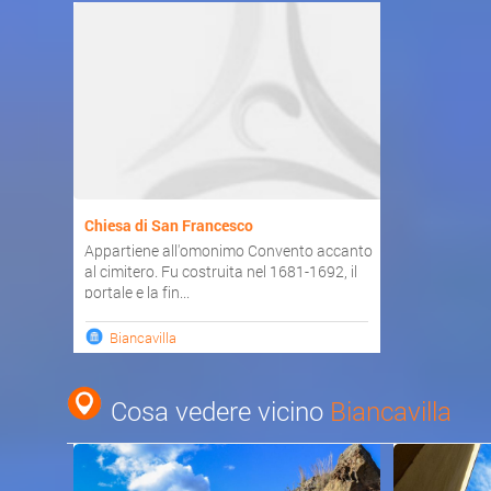
Chiesa di San Francesco
Appartiene all'omonimo Convento accanto
al cimitero. Fu costruita nel 1681-1692, il
portale e la fin...
Biancavilla
Cosa vedere vicino
Biancavilla