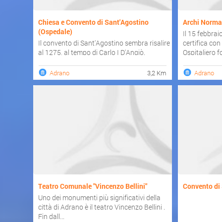
Chiesa e Convento di Sant'Agostino
Archi Norman
(Ospedale)
Il 15 febbra
Il convento di Sant'Agostino sembra risalire
certifica con
al 1275, al tempo di Carlo I D'Angiò.
Ospitaliero f
All'epoca era de...
Adrano
3,2 Km
Adrano
Teatro Comunale "Vincenzo Bellini"
Convento di
Uno dei monumenti più significativi della
città di Adrano è il teatro Vincenzo Bellini .
Fin dall...