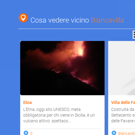
Cosa vedere vicino
Biancavilla
Etna
Villa delle F
L'Etna, oggi sito UNESCO, meta
Costruita da 
obbligatoria per chi viene in Sicilia, è un
Settecento s
vulcano attivo, spettaco...
delle Favare e
0
Biancavill