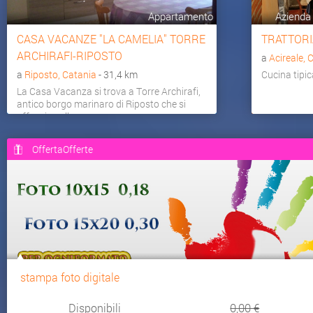
Appartamento
Azienda 
CASA VACANZE "LA CAMELIA" TORRE
TRATTORI
ARCHIRAFI-RIPOSTO
a
Acireale, 
a
Riposto, Catania
- 31,4 km
Cucina tipic
La Casa Vacanza si trova a Torre Archirafi,
antico borgo marinaro di Riposto che si
affaccia sullo s...
OffertaOfferte
stampa foto digitale
Disponibili
0,00 €