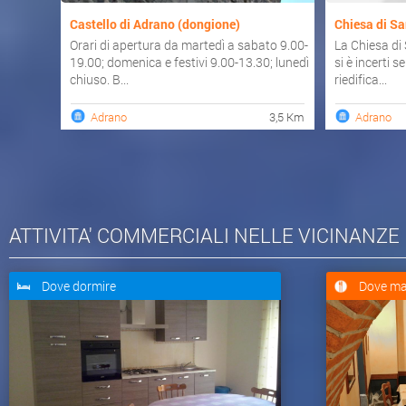
Castello di Adrano (dongione)
Chiesa di Sa
Orari di apertura da martedì a sabato 9.00-
La Chiesa di 
19.00; domenica e festivi 9.00-13.30; lunedì
si è incerti s
chiuso. B...
riedifica...
Adrano
3,5 Km
Adrano
ATTIVITA' COMMERCIALI NELLE VICINANZE
Dove dormire
Dove ma