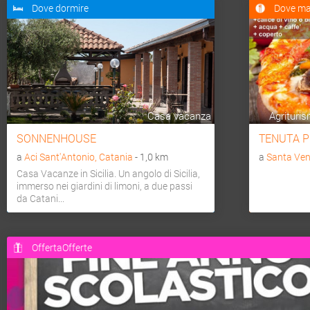
Dove dormire
Dove ma
Casa vacanza
Agrituris
SONNENHOUSE
TENUTA P
a
Aci Sant'Antonio, Catania
- 1,0 km
a
Santa Ven
Casa Vacanze in Sicilia. Un angolo di Sicilia,
immerso nei giardini di limoni, a due passi
da Catani...
OffertaOfferte