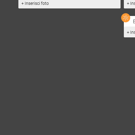
+ Inserisci foto
+ In
+ In