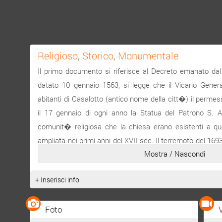
Religioso
,
Storico
,
Monumentale
Il primo documento si riferisce al Decreto emanato dal 
datato 10 gennaio 1563, si legge che il Vicario Gener
abitanti di Casalotto (antico nome della citt�) il permes
il 17 gennaio di ogni anno la Statua del Patrono S. A
comunit� religiosa che la chiesa erano esistenti a qu
ampliata nei primi anni del XVII sec. Il terremoto del 1693 r
Mostra / Nascondi
sacri e non rest� che la chiesa di S. Domenica. Il pro
opera dell'architetto Carmelo Battaglia da Catania, venne
+ Inserisci info
Foto