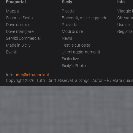
Etnaportal
Sicily
Info
Mappa
Ricette
Viaggio i
Scopri la Sicilia
Racconti, miti e leggende
Chi sia
Dove dormire
Proverbi
Uso del 
Dove mangiare
Modi di dire
Registra
Servizi Commerciali
News
Made in Sicily
Testi e curiosita'
Eventi
Ultimi aggiornamenti
Sicilia live
Sicily's Photo
Info :
info@etnaportal.it
Copyright 2026. Tutti i Diritti Riservati ai Singoli Autori - è vietata qu