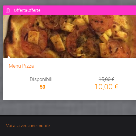
OffertaOfferte
Menù Pizza
Disponibili
15,00 €
10,00 €
50
Vai alla versione mobile