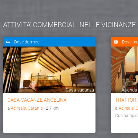
ATTIVITA' COMMERCIALI NELLE VICINANZE
Dove dormire
Dove ma
Casa vacanza
Azienda 
CASA VACANZE ANGELINA
TRATTORI
a
Acireale, Catania
- 2,7 km
a
Acireale, 
Cucina tipic