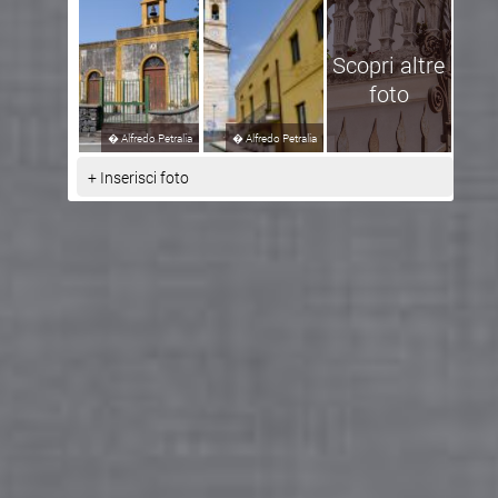
Scopri altre
foto
�
Alfredo Petralia
�
Alfredo Petralia
+ Inserisci foto