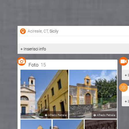
Acireale
,
CT
, Sicily
+ Inserisci info
Foto
15
+ 
+ 
�
Alfredo Petralia
�
Alfredo Petralia