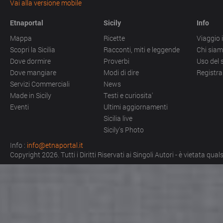
Vai alla versione mobile
Etnaportal
Sicily
Info
Mappa
Ricette
Viaggio i
Scopri la Sicilia
Racconti, miti e leggende
Chi sia
Dove dormire
Proverbi
Uso del 
Dove mangiare
Modi di dire
Registra
Servizi Commerciali
News
Made in Sicily
Testi e curiosita'
Eventi
Ultimi aggiornamenti
Sicilia live
Sicily's Photo
Info :
info@etnaportal.it
Copyright 2026. Tutti i Diritti Riservati ai Singoli Autori - è vietata qu