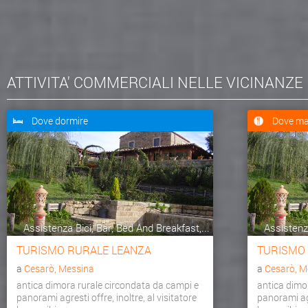
ATTIVITA' COMMERCIALI NELLE VICINANZE
Dove dormire
Dove ma
Assistenza Bici, Bar, Bed And Breakfast,...
Assistenza
TURISMO RURALE LEANZA
TURISMO
a
Cesarò, Messina
a
Cesarò, M
antica dimora rurale circondata da campi e
antica dimo
panorami agresti offre, inoltre, al visitatore
panorami agr