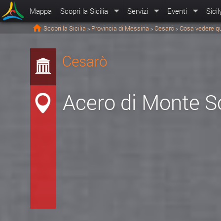
Mappa
Scopri la Sicilia
Servizi
Eventi
Sicil
Scopri la Sicilia
Provincia di Messina
Cesarò
Cosa vedere q
>
>
>
Cesarò
Acero di Monte S