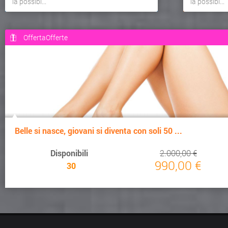
la possibi...
la possibi...
OffertaOfferte
Belle si nasce, giovani si diventa con soli 50 ...
Disponibili
2.000,00 €
990,00 €
30