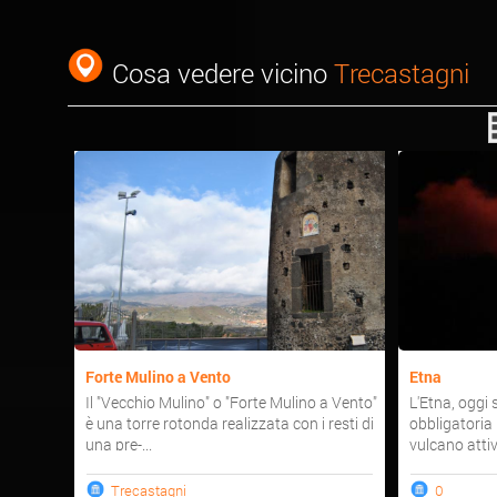
Cosa vedere vicino
Trecastagni
Forte Mulino a Vento
Etna
Il "Vecchio Mulino" o "Forte Mulino a Vento"
L'Etna, oggi
è una torre rotonda realizzata con i resti di
obbligatoria p
una pre-...
vulcano attiv
Trecastagni
0