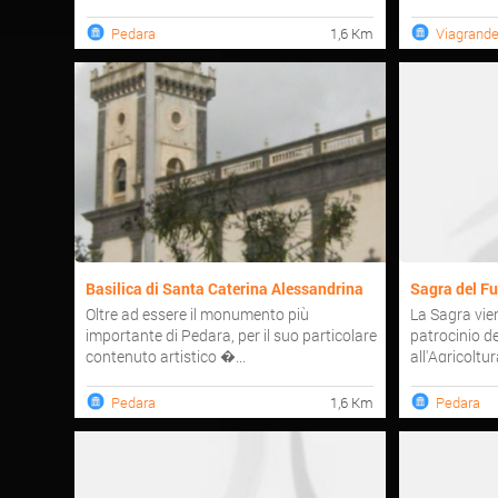
Pedara
1,6 Km
Viagrand
Basilica di Santa Caterina Alessandrina
Sagra del F
Oltre ad essere il monumento più
La Sagra vie
importante di Pedara, per il suo particolare
patrocinio d
contenuto artistico �...
all'Agricoltura
Pedara
1,6 Km
Pedara