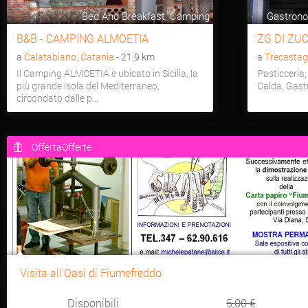
Bed And Breakfast, Camping
Gastronom
B&B - CAMPING ALMOETIA
ZG DI ZU
a
Calatabiano, Catania
- 21,9 km
a
Trecastag
Il Camping ALMOETIA è ubicato in Sicilia, la
Pasticceria,
più grande isola del Mediterraneo,
Calda, Gast
circondato dalle p...
OffertaOfferte
Visita all'Oasi di Fiumefreddo
Disponibili
5,00 €