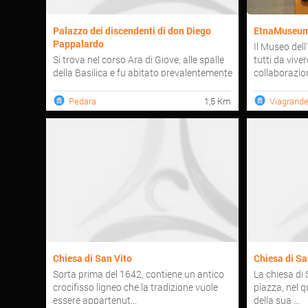
Palazzo dei discendenti di don Diego
EtnaMuseum 
Pappalardo
Il Museo dell
Si trova nel corso Ara di Giove, alle spalle
tutti da viver
della Basilica e fu abitato prevalentemente
collaborazione
dalla famig...
Pedara
1,5 Km
Viagrand
Chiesa di San Vito
Chiesa di Sa
Sorta prima del 1642, contiene un antico
La chiesa di
crocifisso ligneo che la tradizione vuole
piazza, nel qu
essere appartenut...
della sua ...