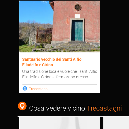
Santuario vecchio dei Santi Alfio,
Filadelfo e Cirino
Una tradizione locale vuole che i santi Alfio
Filadelfo e Cirino si fermarono presso
l'abitato di Tr...
Trecastagni
Cosa vedere vicino
Trecastagni