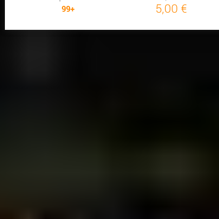
5,00 €
99+