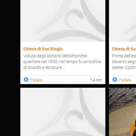
Chiesa di San Biagio
Chiesa di Sa
Voluta dagli abitanti dell'omonimo
Prima dell'es
quartiere nel 1630, nel tempo fu arricchita
decenni segn
di stucchi e dorature...
paese. Costru
Pedara
1,4 Km
Pedara