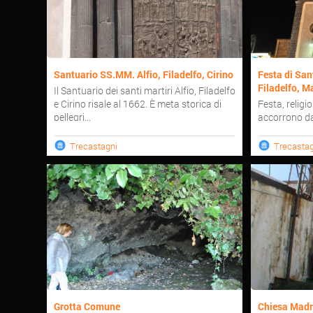
Santuario SS.MM. Alfio, Filadelfo, Cirino
Festa di San
Filadelfo, Ma
Il Santuario dei santi martiri Alfio, Filadelfo
e Cirino risale al 1662. È meta storica di
Festa, religi
pellegri...
accorrono da t
Trecastagni
Trecastag
Grotta Comune
Chiesa Madr