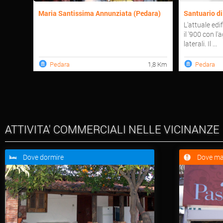
Maria Santissima Annunziata (Pedara)
Santuario d
L'attuale edi
il '900 con l
laterali. Il ...
Pedara
1,8 Km
Pedara
ATTIVITA' COMMERCIALI NELLE VICINANZE
Dove dormire
Dove ma