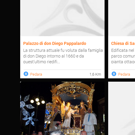
Palazzo di don Diego Pappalardo
Chiesa di Sa
La struttura attuale fu voluta dalla famiglia
Edificata nel
di don Diego intorno al 1660 e da
parco comuna
quest'ultimo riedifi...
pianta ottago
Pedara
1,6 Km
Pedara