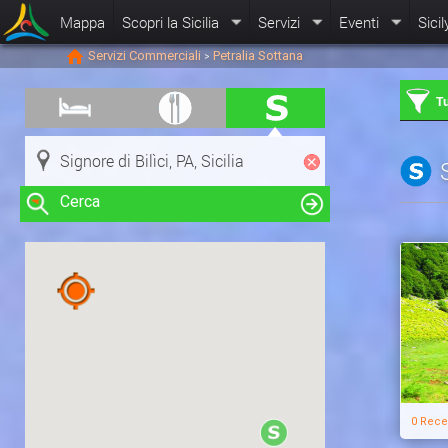
Mappa
Scopri la Sicilia
Servizi
Eventi
Sicil
Servizi Commerciali
Petralia Sottana
>
Tu
Cerca
Clicca su una risorsa nella mappa
per visualizzare le informazioni
0 Rece