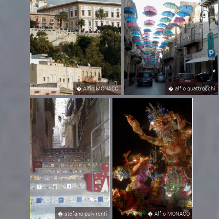
�
Alfio MONACO
�
alfio quattrocchi
�
stefano pulvirenti
�
Alfio MONACO