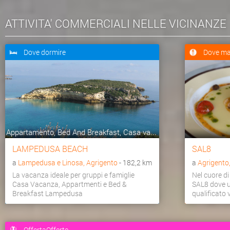
ATTIVITA' COMMERCIALI NELLE VICINANZE
Dove dormire
Dove ma
Appartamento, Bed And Breakfast, Casa va...
LAMPEDUSA BEACH
SAL8
a
Lampedusa e Linosa, Agrigento
- 182,2 km
a
Agrigento
La vacanza ideale per gruppi e famiglie
Nel cuore di
Casa Vacanza, Appartmenti e Bed &
SAL8 dove u
Breakfast Lampedusa
qualificato v
OffertaOfferte