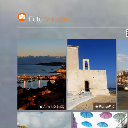
Foto
Sciacca
�
Alfio MONACO
�
FrancoF40