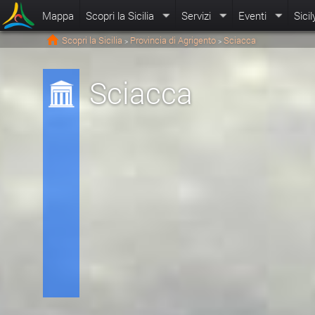
Mappa
Scopri la Sicilia
Servizi
Eventi
Sicil
Scopri la Sicilia
Provincia di Agrigento
Sciacca
>
>
Sciacca