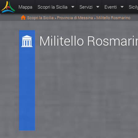
Mappa
Scopri la Sicilia
Servizi
Eventi
Sicil
Scopri la Sicilia
Provincia di Messina
Militello Rosmarino
>
>
Militello Rosmari