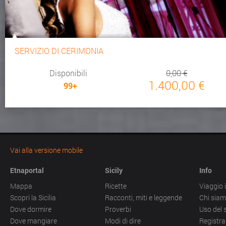
SERVIZIO DI CERIMONIA
Disponibili
0,00 €
1.400,00 €
99+
Vai alla versione mobile
Etnaportal
Sicily
Info
Mappa
Ricette
Viaggio i
Scopri la Sicilia
Racconti, miti e leggende
Chi sia
Dove dormire
Proverbi
Uso del 
Dove mangiare
Modi di dire
Registra