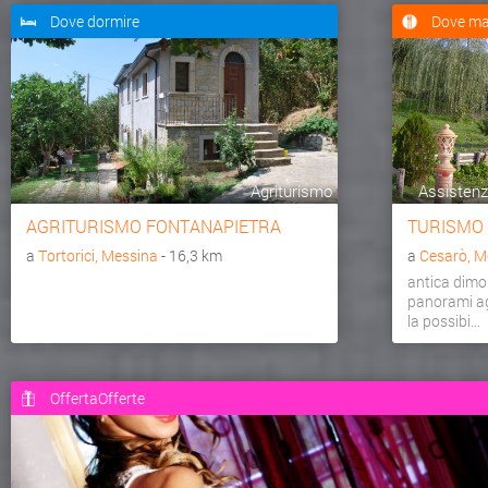
Dove dormire
Dove ma
Agriturismo
Assistenza
AGRITURISMO FONTANAPIETRA
TURISMO
a
Tortorici, Messina
- 16,3 km
a
Cesarò, M
antica dimo
panorami agr
la possibi...
OffertaOfferte