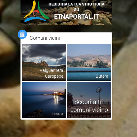
REGISTRA LA TUA STRUTTURA
SU
ETNAPORTAL.IT
Comuni vicini
Valguarnera
Caropepe
Butera
Scopri altri
comuni vicino
Licata