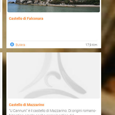
Castello di Falconara
Butera
17,9 Km
Castello di Mazzarino
"U Cannuni" è il castello di Mazzarino. Di origini romano-