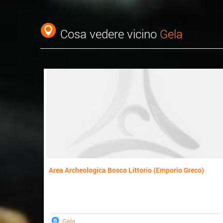
Cosa vedere vicino
Gela
Area Archeologica Bosco Littorio (Emporio Greco)
Gela