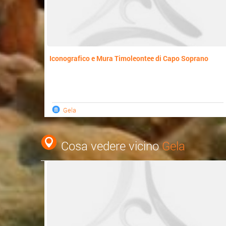
Iconografico e Mura Timoleontee di Capo Soprano
Gela
Cosa vedere vicino
Gela