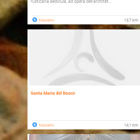
rusticana aedicula, ad opera dell'architet...
Niscemi
13,7 Km
Santa Maria del Bosco
Niscemi
14,1 Km