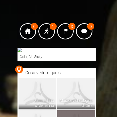
0
1
3
0
Gela
,
CL
, Sicily
Ottieni indicazioni stradali
Cosa vedere qui
6
Visualizza mappa
Santa Maria
Museo Archeologico
d'Alemanna
di Gela