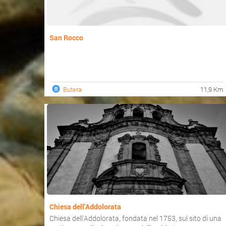
San Rocco
Butera
11,9 Km
Chiesa dell'Addolorata
Chiesa dell'Addolorata, fondata nel 1753, sul sito di una