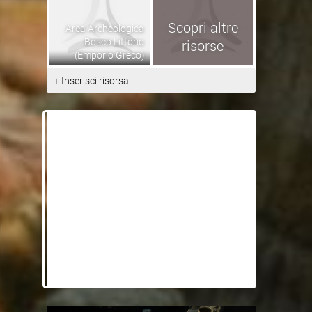
Scopri altre
Area Archeologica
Bosco Littorio
risorse
(Emporio Greco)
+ Inserisci risorsa