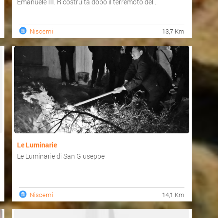
Emanuele III. Ricostruita dopo il terremoto del...
Niscemi
13,7 Km
Le Luminarie
Le Luminarie di San Giuseppe
Niscemi
14,1 Km