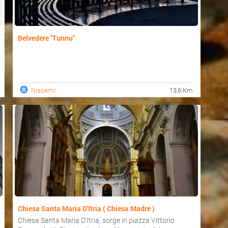
Belvedere "Tunnu"
Niscemi
13,6 Km
Chiesa Santa Maria D'Itria ( Chiesa Madre )
Chiesa Santa Maria D'Itria, sorge in piazza Vittorio