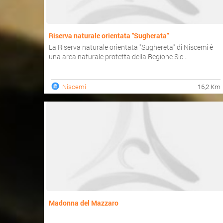
Riserva naturale orientata "Sugherata"
La Riserva naturale orientata "Sughereta" di Niscemi è
una area naturale protetta della Regione Sic...
Niscemi
16,2 Km
Madonna del Mazzaro