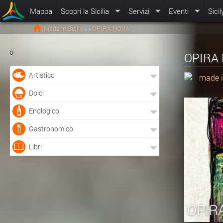
Mappa
Scopri la Sicilia
Servizi
Eventi
Sicil
Made in Sicily
OPIRA NOVA
>
>
0
OPIRA N
Artistico
made i
Dolci
Enologico
Gastronomico
Libri
OPIR