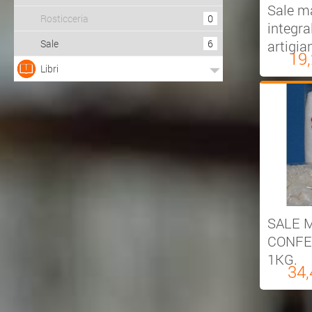
Sale m
Rosticceria
0
integra
Sale
6
artigia
19
Libri
SALE 
CONFE
1KG.
34