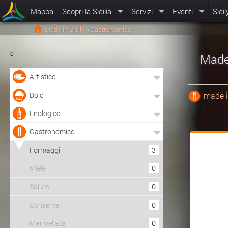
Mappa
Scopri la Sicilia
Servizi
Eventi
Sicil
Made in Sicily
Gastronomico
>
0
Made 
Artistico
Dolci
made i
Enologico
Gastronomico
Formaggi
3
Miele
0
Salumi
0
Conserve
0
Marmellata
0