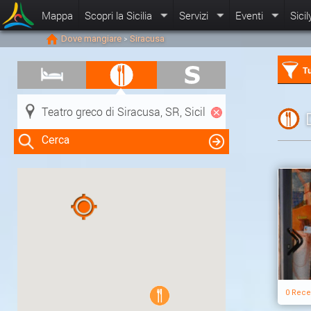
Mappa
Scopri la Sicilia
Servizi
Eventi
Sicil
Dove mangiare
Siracusa
>
Tu
Cerca
Clicca su una risorsa nella mappa
per visualizzare le informazioni
0 Rece