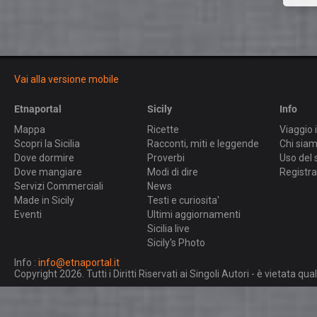
Vai alla versione mobile
Etnaportal
Sicily
Info
Mappa
Ricette
Viaggio i
Scopri la Sicilia
Racconti, miti e leggende
Chi sia
Dove dormire
Proverbi
Uso del 
Dove mangiare
Modi di dire
Registra
Servizi Commerciali
News
Made in Sicily
Testi e curiosita'
Eventi
Ultimi aggiornamenti
Sicilia live
Sicily's Photo
Info :
info@etnaportal.it
Copyright 2026. Tutti i Diritti Riservati ai Singoli Autori - è vietata 