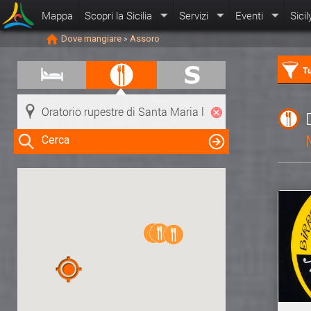
Mappa
Scopri la Sicilia
Servizi
Eventi
Sicil
Dove mangiare
Assoro
>
Tu
Cerca
Clicca su una risorsa nella mappa
per visualizzare le informazioni