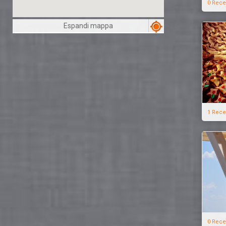
0 Rece
Espandi mappa
1 Rece
0 Rece