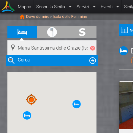
Mappa
Scopri la Sicilia
Servizi
Eventi
Sicil
Dove dormire
Isola delle Femmine
>
S
Cerca
Clicca su una risorsa nella mappa
per visualizzare le informazioni