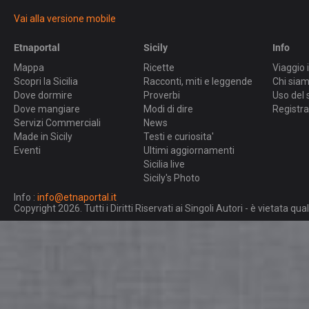
Vai alla versione mobile
Etnaportal
Sicily
Info
Mappa
Ricette
Viaggio i
Scopri la Sicilia
Racconti, miti e leggende
Chi sia
Dove dormire
Proverbi
Uso del 
Dove mangiare
Modi di dire
Registra
Servizi Commerciali
News
Made in Sicily
Testi e curiosita'
Eventi
Ultimi aggiornamenti
Sicilia live
Sicily's Photo
Info :
info@etnaportal.it
Copyright 2026. Tutti i Diritti Riservati ai Singoli Autori - è vietata 