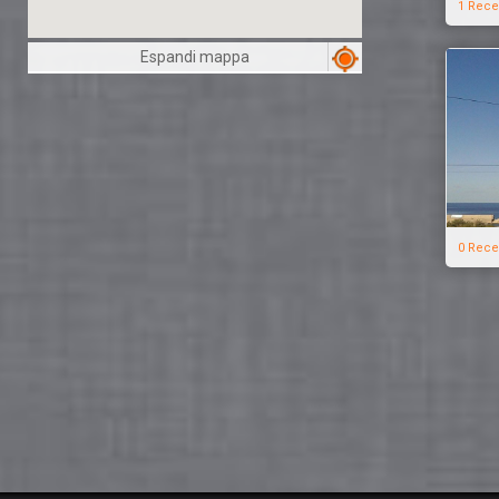
1 Rece
Espandi mappa
0 Rece