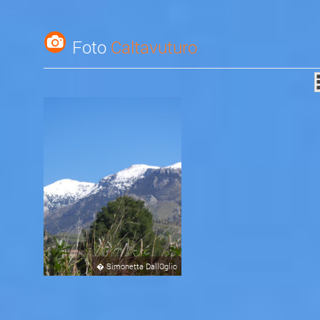
Foto
Caltavuturo
�
Simonetta DallOglio