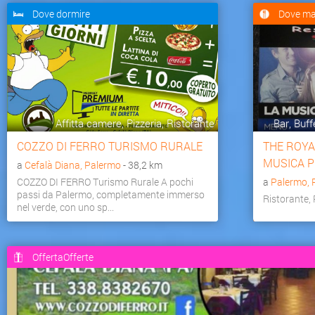
Dove dormire
Dove ma
Affitta camere, Pizzeria, Ristorante
Bar, Buff
COZZO DI FERRO TURISMO RURALE
THE ROYA
MUSICA 
a
Cefalà Diana, Palermo
- 38,2 km
COZZO DI FERRO Turismo Rurale A pochi
a
Palermo, 
passi da Palermo, completamente immerso
Ristorante,
nel verde, con uno sp...
OffertaOfferte