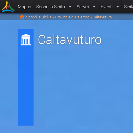
Mappa
Scopri la Sicilia
Servizi
Eventi
Sicil
Scopri la Sicilia
Provincia di Palermo
Caltavuturo
>
>
Caltavuturo