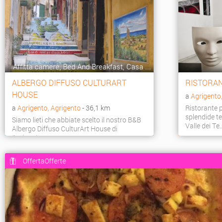
Affitta camere, Bed And Breakfast, Casa ...
ALBERGO DIFFUSO CULTURART
RISTORAN
HOUSE
a
Agrigento
a
Agrigento, Agrigento
- 36,1 km
Ristorante p
splendide te
Siamo lieti che abbiate scelto il nostro B&B
Valle dei Te..
Albergo Diffuso CulturArt House di
Agrigento per passar...
OffertaOfferte