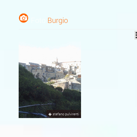
Foto
Burgio
�
stefano pulvirenti