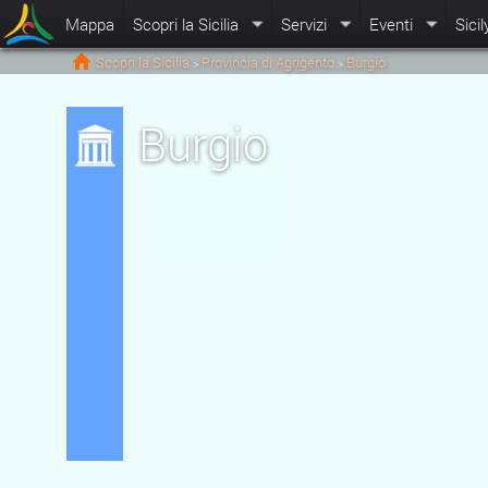
Mappa
Scopri la Sicilia
Servizi
Eventi
Sicil
Scopri la Sicilia
Provincia di Agrigento
Burgio
>
>
Burgio