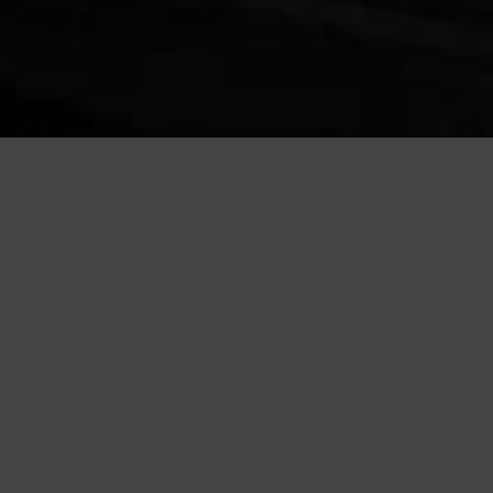
a tua esperienza e offrire servizi in linea con le tue preferenze. Ch
suo elemento acconsenti all�uso dei cookie.
Leggi altro
Accetto