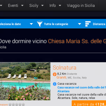
Eventi
Sicily
Info
Viaggio in Sicilia
eleziona le date
Tutte le categorie
Distanza
Dove dormire vicino
Chiesa Maria Ss. delle 
icilia
Solnatura
8,2 Km
Distante
Graniti
, ME, Sicilia, Italy
Casa vacanza
Casa vacanze nel cuore della valle del 
Alcantara
Casa vacanze nel cuore della valle d
Alcantara. Sole, natura, relax
A partire da €
128
nsioni