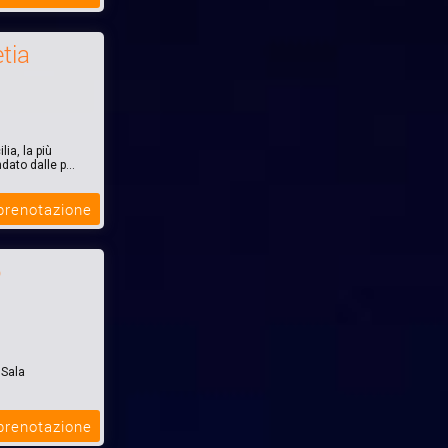
tia
ia, la più
ato dalle p...
 prenotazione
o
 Sala
el & Spa,
 prenotazione
i 100 metri