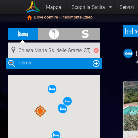
Mappa
Scopri la Sicilia
Servizi
Dove dormire
Piedimonte Etneo
>
S
S
Cerca
Clicca su una risorsa nella mappa
per visualizzare le informazioni
0 Rece