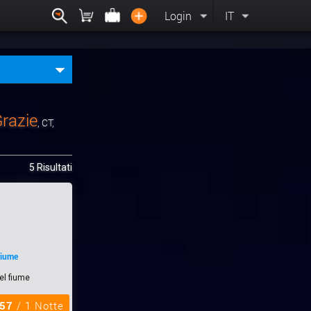
Login
IT
Grazie
, CT,
5 Risultati
fiume
el fiume
,57
/ 1 Notte