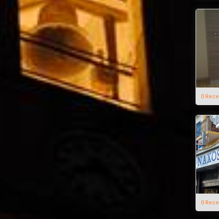
0 Rece
0 Rece