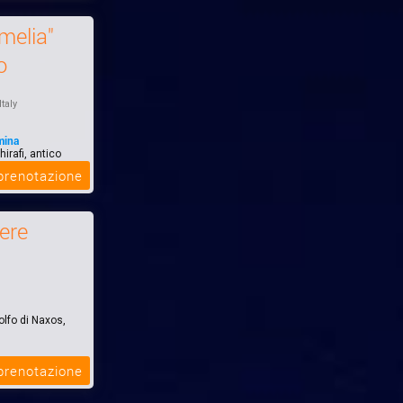
melia"
o
Italy
mina
irafi, antico
cia sullo s...
 prenotazione
ere
lfo di Naxos,
 prenotazione