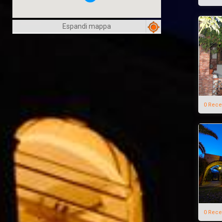
Espandi mappa
0 Rece
0 Rece