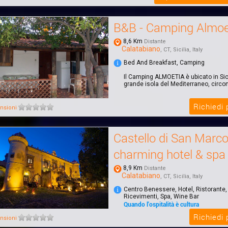
B&B - Camping Almoe
8,6 Km
Distante
Calatabiano
, CT, Sicilia, Italy
Bed And Breakfast, Camping
Il Camping ALMOETIA è ubicato in Sicil
grande isola del Mediterraneo, circond
Richiedi
nsioni
Castello di San Marc
charming hotel & spa
8,9 Km
Distante
Calatabiano
, CT, Sicilia, Italy
Centro Benessere, Hotel, Ristorante,
Ricevimenti, Spa, Wine Bar
Quando l'ospitalità è cultura
Il Castello di San Marco charming hot
Richiedi
nsioni
immerso in un parco di 4 ettari, a sol
dal...