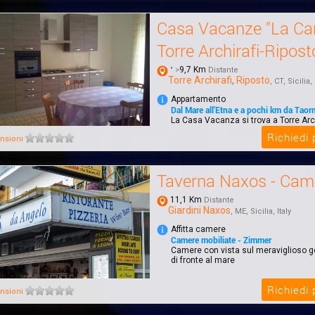
Casa Vacanze "La Ca
Torre Archirafi-Ripost
9,7 Km
" >
Distante
Torre Archirafi
,
Riposto
, CT, Sicilia, 
Appartamento
Dal Mare all'Etna e a pochi km da Taor
La Casa Vacanza si trova a Torre Arch
borgo marinaro di Riposto che si affac
Richiedi
nsioni
Taverna Naxos - Cam
11,1 Km
Distante
Giardini Naxos
, ME, Sicilia, Italy
Affitta camere
Camere mobiliate - Zimmer
Camere con vista sul meraviglioso go
di fronte al mare
Richiedi
nsioni