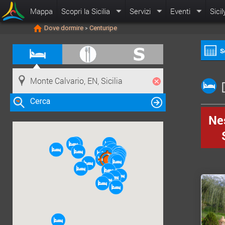
Mappa
Scopri la Sicilia
Servizi
Eventi
Sicil
Dove dormire
Centuripe
>
S
Cerca
Nes
Clicca su una risorsa nella mappa
per visualizzare le informazioni