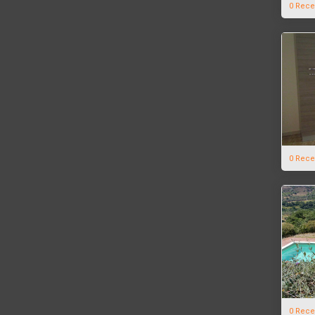
0 Rece
0 Rece
0 Rece