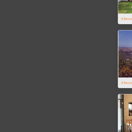
0 Rece
0 Rece