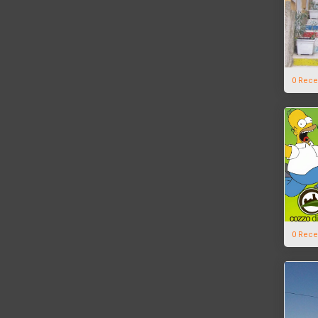
0 Rece
0 Rece