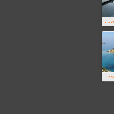
0 Rece
0 Rece