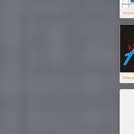
0 Rece
0 Rece