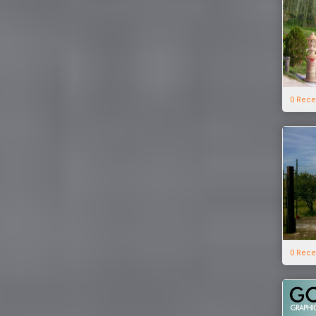
0 Rece
0 Rece