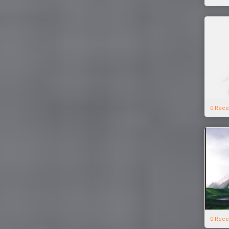
0 Rece
0 Rece