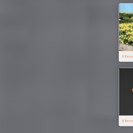
0 Rece
0 Rece