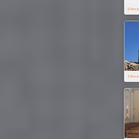
0 Rece
0 Rece