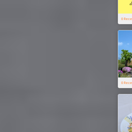
0 Rece
0 Rece