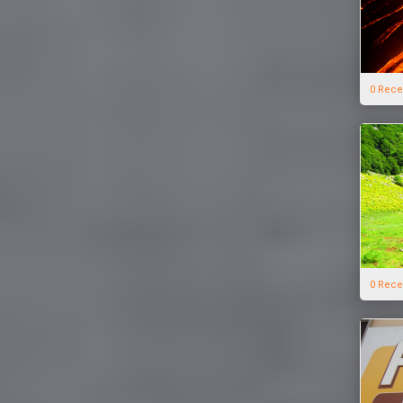
0 Rece
0 Rece