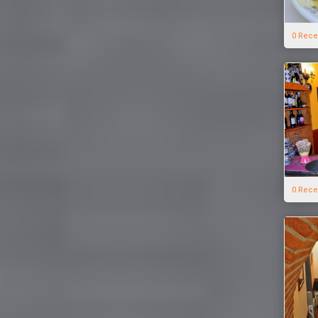
0 Rece
0 Rece