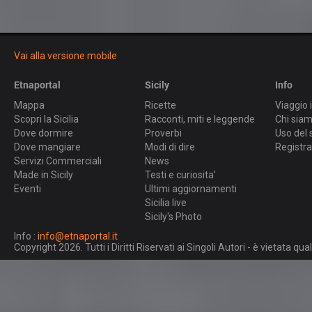
Vai alla versione mobile
Etnaportal
Sicily
Info
Mappa
Ricette
Viaggio i
Scopri la Sicilia
Racconti, miti e leggende
Chi sia
Dove dormire
Proverbi
Uso del 
Dove mangiare
Modi di dire
Registra
Servizi Commerciali
News
Made in Sicily
Testi e curiosita'
Eventi
Ultimi aggiornamenti
Sicilia live
Sicily's Photo
Info :
info@etnaportal.it
Copyright 2026. Tutti i Diritti Riservati ai Singoli Autori - è vietata 