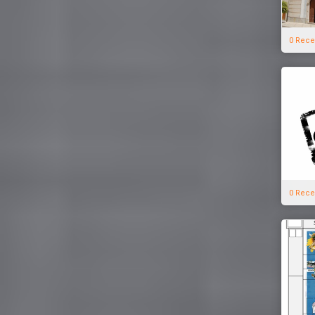
0 Rece
0 Rece