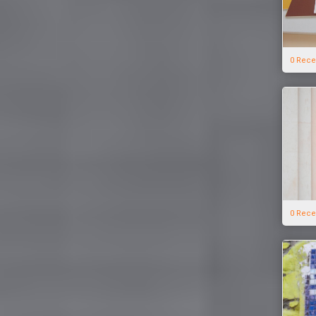
0 Rece
0 Rece