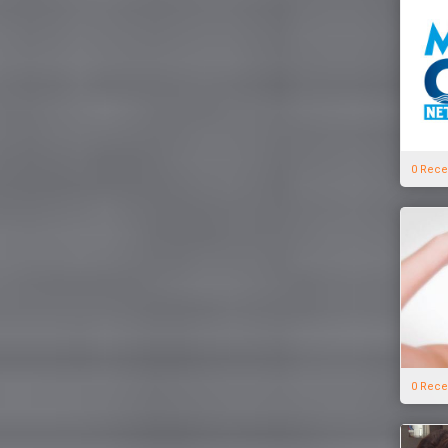
0 Rece
0 Rece