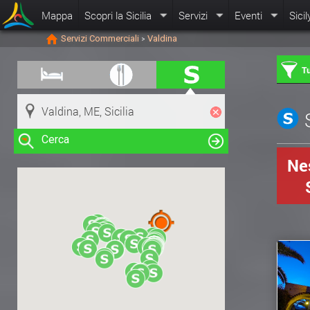
Mappa
Scopri la Sicilia
Servizi
Eventi
Sicil
Servizi Commerciali
Valdina
>
Tu
Cerca
Nes
Clicca su una risorsa nella mappa
per visualizzare le informazioni