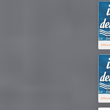
0 Rece
0 Rece