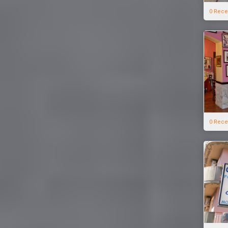
0 Rece
0 Rece