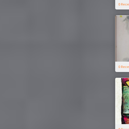
0 Rece
0 Rece