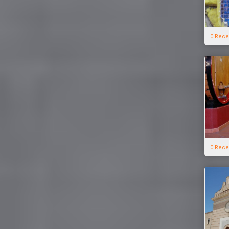
0 Rece
0 Rece