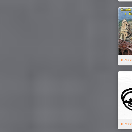
0 Rece
0 Rece