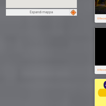
Espandi mappa
0 Rece
0 Rece