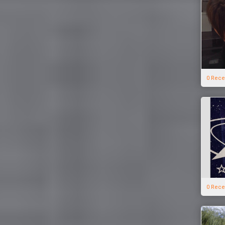
0 Rece
0 Rece