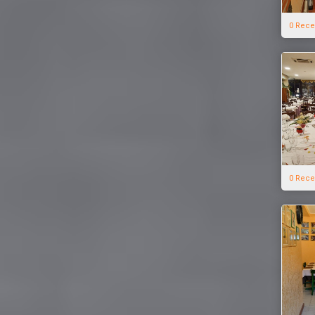
0 Rece
0 Rece