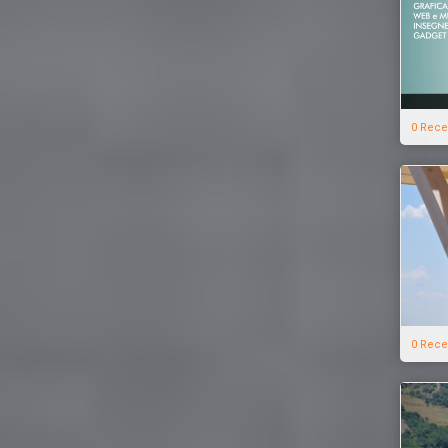
0 Rece
0 Rece