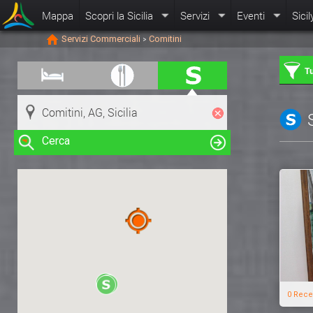
Mappa
Scopri la Sicilia
Servizi
Eventi
Sicil
Servizi Commerciali
Comitini
>
Tu
Cerca
Clicca su una risorsa nella mappa
per visualizzare le informazioni
0 Rece