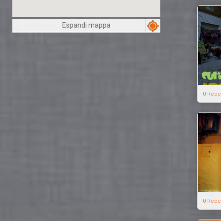
Espandi mappa
0 Rece
0 Rece