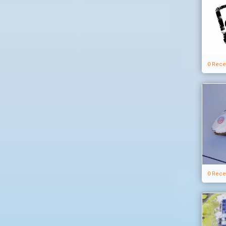
0 Rece
0 Rece