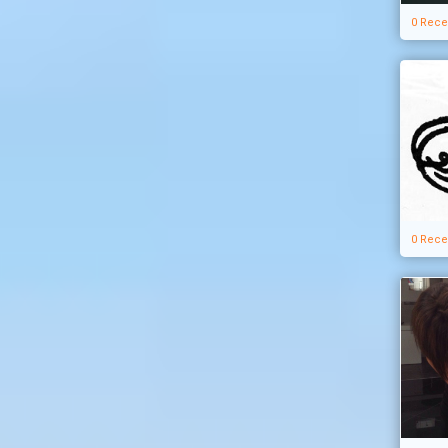
0 Rece
0 Rece