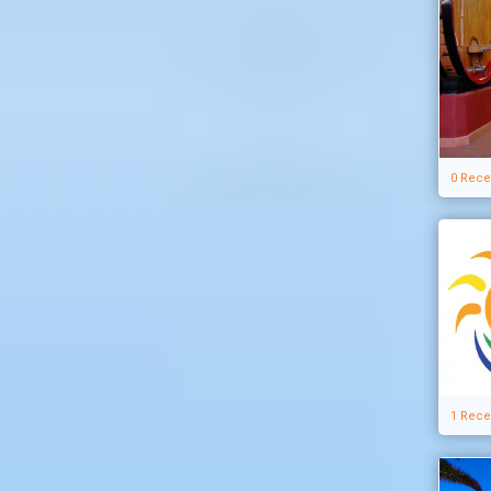
0 Rece
1 Rece