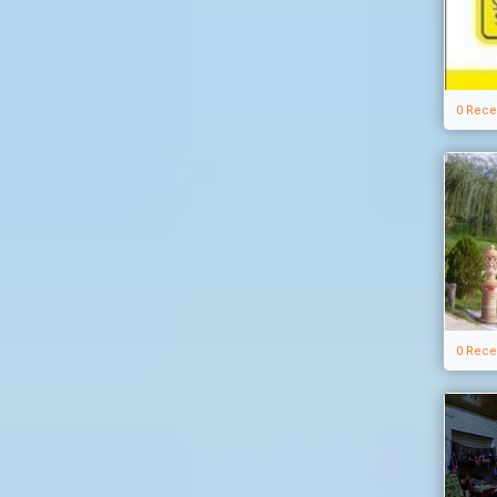
0 Rece
0 Rece