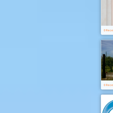
0 Rece
0 Rece