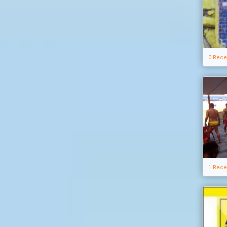
0 Rece
1 Rece