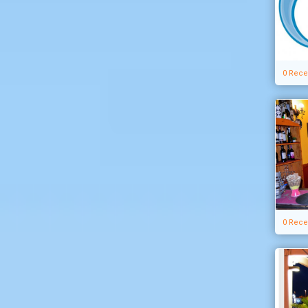
0 Rece
0 Rece