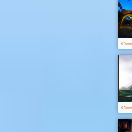
0 Rece
0 Rece