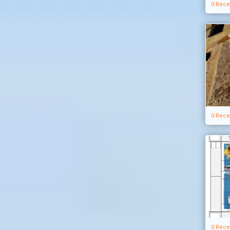
0 Rece
0 Rece
0 Rece