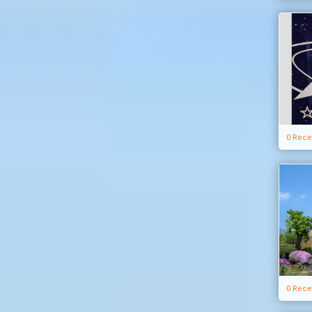
0 Rece
0 Rece