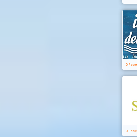
0 Rece
0 Rece