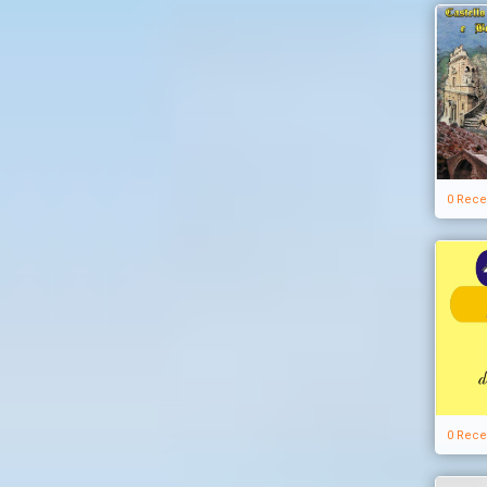
0 Rece
0 Rece