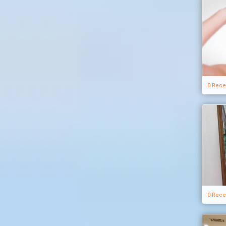
0 Rece
0 Rece