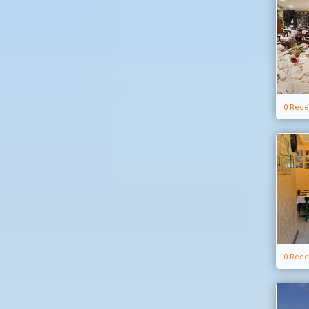
0 Rece
0 Rece