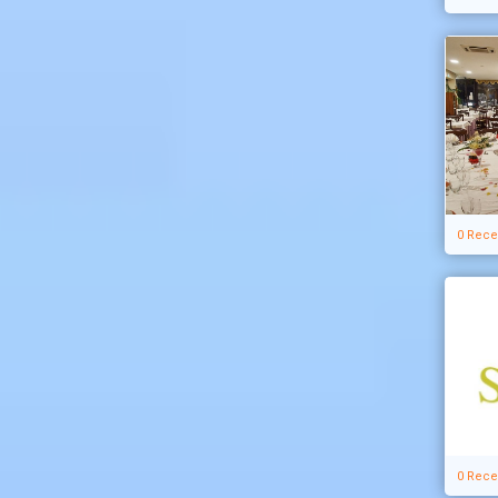
0 Rece
0 Rece