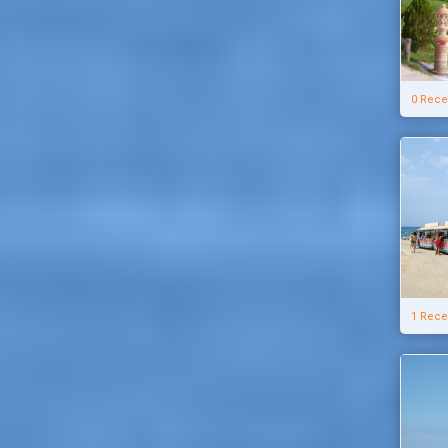
0 Rece
1 Rece