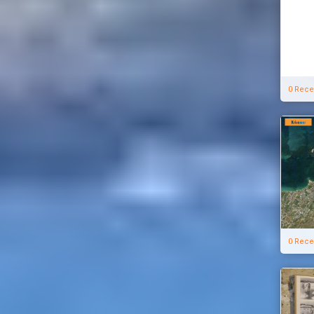
0 Rece
0 Rece