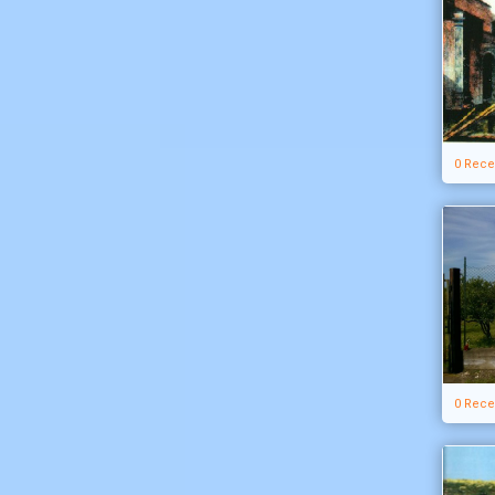
0 Rece
0 Rece