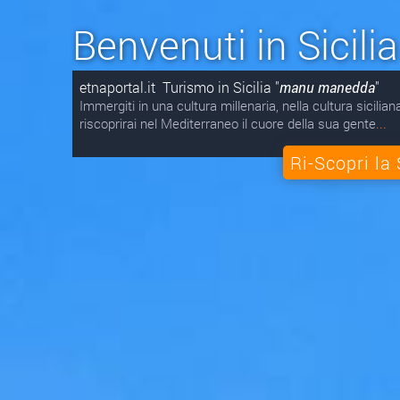
Benvenuti in Sicilia
etnaportal.it Turismo in Sicilia "
manu manedda
"
Immergiti in una cultura millenaria, nella cultura sicilian
riscoprirai nel Mediterraneo il cuore della sua gente
...