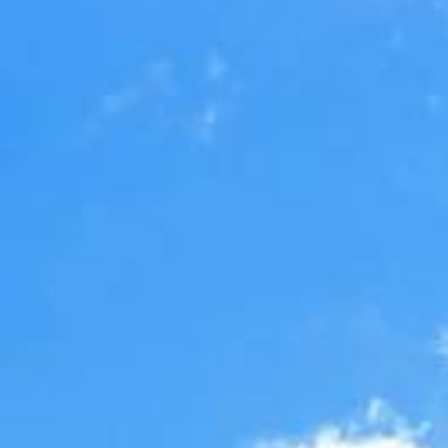
...
...