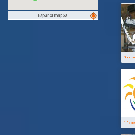
Espandi mappa
0 Rece
1 Rece