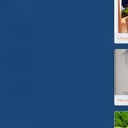
2 Rece
0 Rece