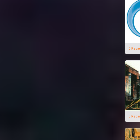
0 Rece
0 Rece