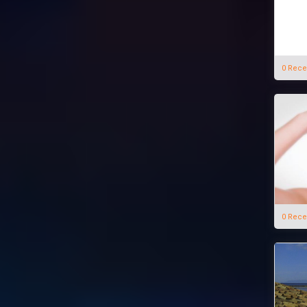
0 Rece
0 Rece