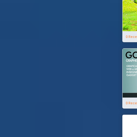
0 Rece
0 Rece