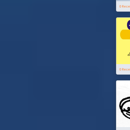
0 Rece
0 Rece