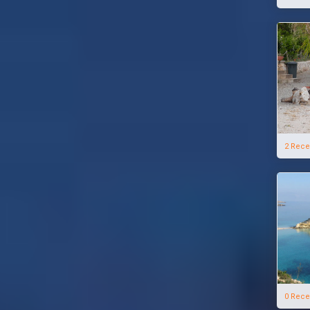
2 Rece
0 Rece