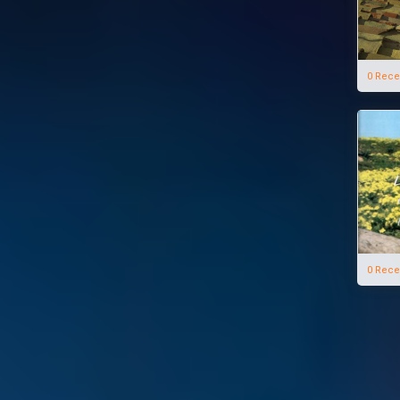
0 Rece
0 Rece