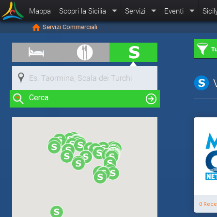
Mappa
Scopri la Sicilia
Servizi
Eventi
Sicil
Servizi Commerciali
Tu
Cerca
Clicca su una risorsa nella mappa
per visualizzare le informazioni
0 Rece