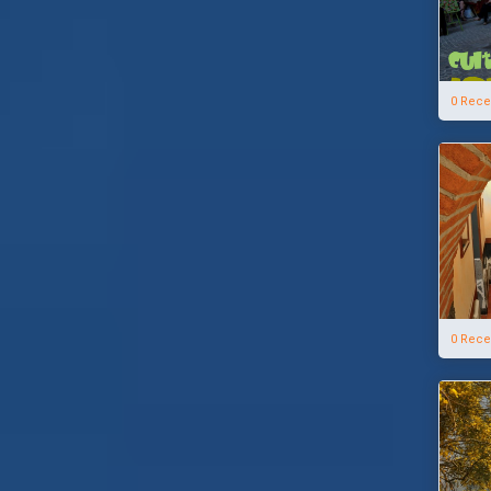
0 Rece
0 Rece