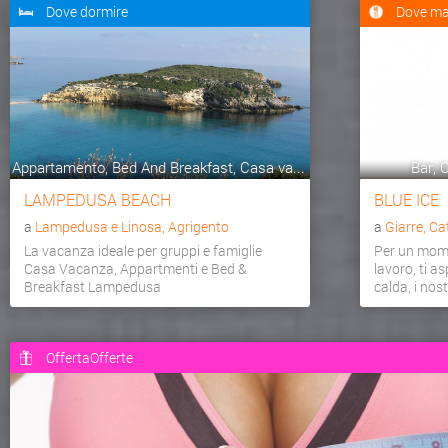
Dove dormire
Dove ma
Appartamento, Bed And Breakfast, Casa va...
Bar, C
LAMPEDUSA BEACH
BLUE ICE
a
Lampedusa e Linosa, Agrigento
a
Giarre, Ca
La vacanza ideale per gruppi e famiglie
Per un mome
Casa Vacanza, Appartmenti e Bed &
lavoro, ti a
Breakfast Lampedusa
calda, i nostr
OffertaOfferte