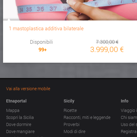
1 mastoplastica additiva bilaterale
Disponibili
7.300,00 €
3.999,00 €
99+
Vai alla versione mobile
Etnaportal
Sicily
Info
Mappa
Ricette
Viaggio i
Scopri la Sicilia
Racconti, miti e leggende
Chi sia
Dove dormire
Proverbi
Uso del 
Dove mangiare
Modi di dire
Registra