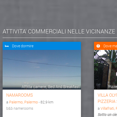
ATTIVITA' COMMERCIALI NELLE VICINANZE
Dove dormire
Dove ma
Affitta camere, Bed And Breakfast
Pizze
NAMAROOMS
VILLA OL
PIZZERIA
a
Palermo, Palermo
- 82,9 km
b&b namerooms
a
Villafrati
Sotto un cie