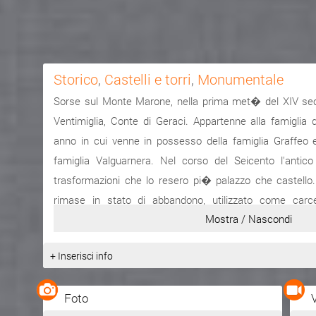
Storico
,
Castelli e torri
,
Monumentale
Sorse sul Monte Marone, nella prima met� del XIV sec.
Ventimiglia, Conte di Geraci. Appartenne alla famiglia d
anno in cui venne in possesso della famiglia Graffeo 
famiglia Valguarnera. Nel corso del Seicento l'ant
trasformazioni che lo resero pi� palazzo che castello.
rimase in stato di abbandono, utilizzato come car
Mostra / Nascondi
possesso della famiglia Milletar� la quale, ancora oggi
solo di una parte, essendo la rimanente ritornata in 
+ Inserisci info
della famiglia Ventimiglia. La facciata del prospetto prin
sulla piazza Valguarnera � compresa su due vecchie tor
Foto
da un ampio portone a bugne. Il piano nobile presenta u