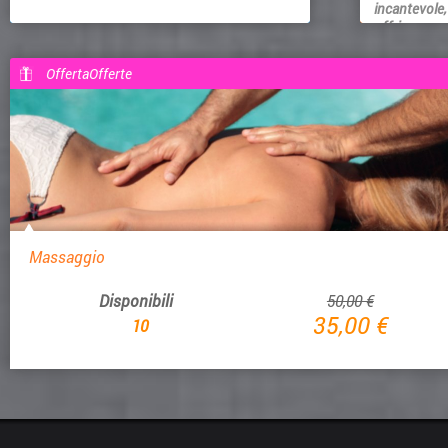
incantevole,
offriamo...
OffertaOfferte
Massaggio
Disponibili
50,00 €
35,00 €
10