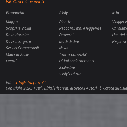
Vai alla versione mobile
Etnaportal
Sicily
Info
Mappa
Ricette
Viaggio in
Scopri la Sicilia
Racconti, miti e leggende
Chi siam
Dove dormire
Proverbi
Uso del 
Dove mangiare
Modi di dire
Registra 
Servizi Commerciali
News
Made in Sicily
Testi e curiosita'
Eventi
Ultimi aggiornamenti
Sicilia live
Sicily's Photo
Info :
info@etnaportal.it
Copyright 2026. Tutti i Diritti Riservati ai Singoli Autori - è vietata qua