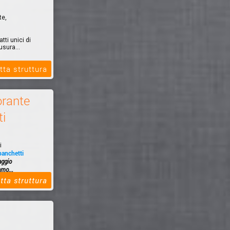
te,
tti unici di
usura...
tta struttura
rante
ti
i
banchetti
aggio
amo...
tta struttura