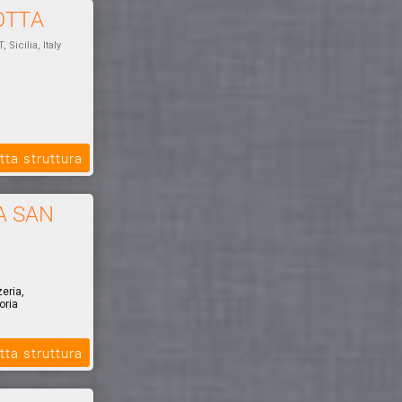
OTTA
T, Sicilia, Italy
tta struttura
A SAN
zeria,
oria
tta struttura