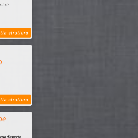
a, Italy
tta struttura
o
tta struttura
biologici.
pe
eria d'asporto