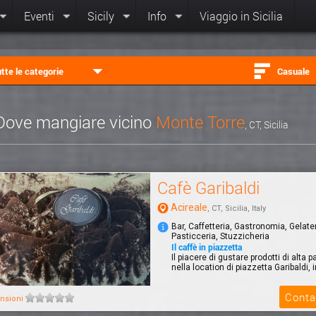
Eventi
Sicily
Info
Viaggio in Sicilia
tte le categorie
Casuale
Dove mangiare vicino
Monte Torre
, CT, Sicilia
Cafè Garibaldi
Acireale
, CT, Sicilia, Italy
Bar, Caffetteria, Gastronomia, Gelater
Pasticceria, Stuzzicheria
Il caffè in piazzetta
Il piacere di gustare prodotti di alta p
nella location di piazzetta Garibaldi, i
Conta
nsioni