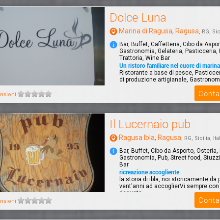
Dolce Luna
Marina di Ragusa
,
Ragusa
, RG, Sici
Bar, Buffet, Caffetteria, Cibo da Aspor
Gastronomia, Gelateria, Pasticceria, 
Trattoria, Wine Bar
Un ristoro familiare nel cuore di marin
Ristorante a base di pesce, Pasticcer
di produzione artigianale, Gastronomi
Conta
nsioni
Il Lucernaio pub
Ragusa Ibla
,
Ragusa
, RG, Sicilia, Ita
Bar, Buffet, Cibo da Asporto, Osteria,
Gastronomia, Pub, Street food, Stuzz
Bar
ricreazione accogliente
la storia di ibla, noi storicamente da p
vent'anni ad accoglierVi sempre con 
degusta...
Conta
nsioni