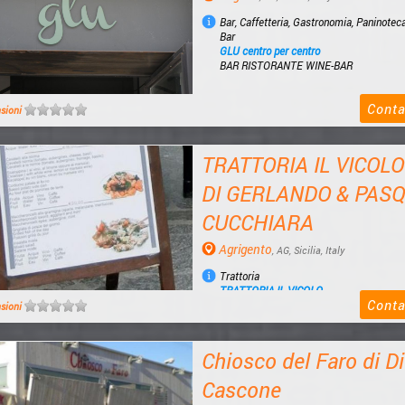
Bar, Caffetteria, Gastronomia, Paninotec
Bar
GLU centro per centro
BAR RISTORANTE WINE-BAR
Conta
nsioni
TRATTORIA IL VICOLO 
DI GERLANDO & PAS
CUCCHIARA
Agrigento
, AG, Sicilia, Italy
Trattoria
TRATTORIA IL VICOLO
Conta
TRATTORIA IL VICOLO S.N.C. DI GERLA
nsioni
PASQUALE CUCCHIARA
Chiosco del Faro di D
Cascone