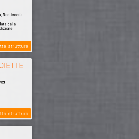
a, Rosticceria
data dalla
adizione
tta struttura
OIETTE
izi
tta struttura