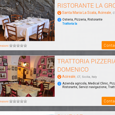
RISTORANTE LA GR
Santa Maria La Scala
,
Acireale
, C
Osteria, Pizzeria, Ristorante
Trattoria la
Conta
nsioni
TRATTORIA PIZZERI
DOMENICO
Acireale
, CT, Sicilia, Italy
Azienda agricola, Medical Clinic, Piz
Ristorante, Servizi navigazione, Tratt
Conta
nsioni