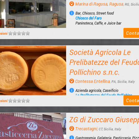
Marina di Ragusa
,
Ragusa
, RG, Sicili
Bar, Chiosco, Street food
Chiosco del Faro
Paninoteca, Caffe, e Juice bar
Conta
nsioni
Società Agricola Le
Prelibatezze del Feud
Pollichino s.n.c.
Contessa Entellina
, PA, Sicilia, Italy
Azienda agricola, Caseificio
Le Prelibatezze del Feudo Pollichino
Conta
Prodotti di nicchia provenienti da pascoli 
nsioni
ZG di Zuccaro Giusep
Trecastagni
, CT, Sicilia, Italy
Gastronomia, Gelateria, Pasticceria, Pizz