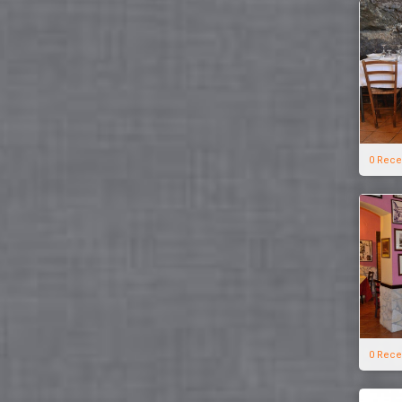
0 Rece
0 Rece