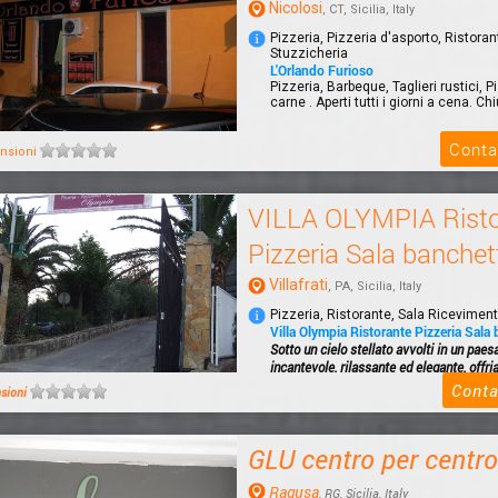
Nicolosi
, CT, Sicilia, Italy
Pizzeria, Pizzeria d'asporto, Ristoran
Stuzzicheria
L'Orlando Furioso
Pizzeria, Barbeque, Taglieri rustici, Pia
carne . Aperti tutti i giorni a cena. Chi
Conta
nsioni
VILLA OLYMPIA Risto
Pizzeria Sala banchet
Villafrati
, PA, Sicilia, Italy
Pizzeria, Ristorante, Sala Riceviment
Villa Olympia Ristorante Pizzeria Sala 
Sotto un cielo stellato avvolti in un paes
incantevole, rilassante ed elegante, offri
Conta
nsioni
GLU centro per centro
Ragusa
, RG, Sicilia, Italy