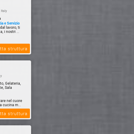
 Italy
a
ia e Servizio
al lavoro, ti
 i nostri ...
tta struttura
ly
to, Gelateria,
te, Sala
rare nel cuore
ra cucina m...
tta struttura