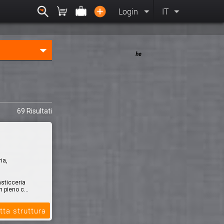
Login
IT
he
69 Risultati
ia,
asticceria
n pieno c...
tta struttura