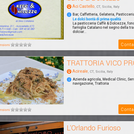
Aci Castello
, CT, Sicilia, Italy
Bar, Caffetteria, Gelateria, Pasticceri
Le dolci bontà di prima qualità
La pasticceria Caffè & Dolcezze, fon
famiglia Catalano nel segno della tr
dolciar...
Conta
nsioni
TRATTORIA VICO PR
Acireale
, CT, Sicilia, Italy
Azienda agricola, Medical Clinic, Serv
navigazione, Trattoria
Conta
nsioni
L'Orlando Furioso