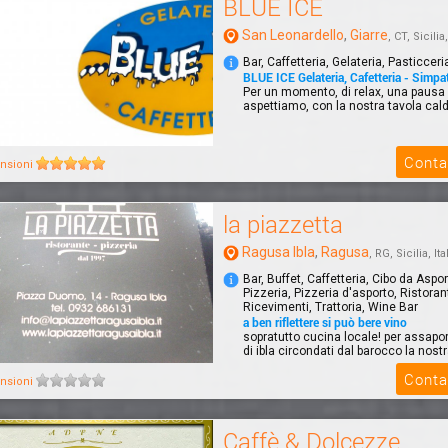
BLUE ICE
San Leonardello
,
Giarre
, CT, Sicilia,
Bar, Caffetteria, Gelateria, Pasticceri
BLUE ICE Gelateria, Cafetteria - Simpat
Per un momento, di relax, una pausa d
aspettiamo, con la nostra tavola calda,
Conta
nsioni
la piazzetta
Ragusa Ibla
,
Ragusa
, RG, Sicilia, Ita
Bar, Buffet, Caffetteria, Cibo da Aspor
Pizzeria, Pizzeria d'asporto, Ristoran
Ricevimenti, Trattoria, Wine Bar
a ben riflettere si può bere vino
sopratutto cucina locale! per assapo
di ibla circondati dal barocco la nost
Conta
nsioni
Caffè & Dolcezze