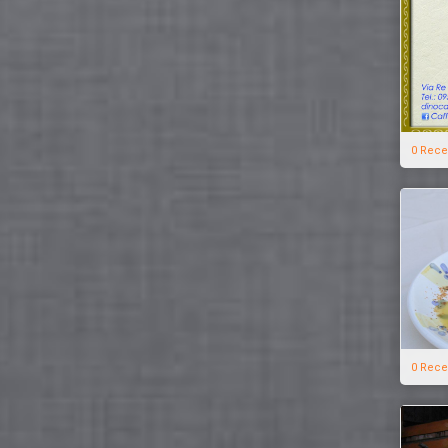
0 Rece
0 Rece