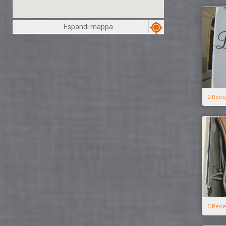
Espandi mappa
0 Rece
0 Rece