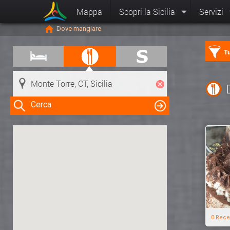
Mappa
Scopri la Sicilia
Servizi
Dove mangiare
Tu
Cerca
Clicca su una risorsa nella mappa
per visualizzare le informazioni
0 Rece