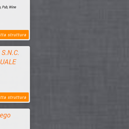
a, Pub, Wine
tta struttura
S.N.C.
QUALE
tta struttura
NDO &
iego