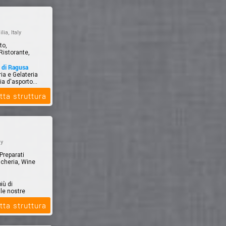
lia, Italy
to,
Ristorante,
a di Ragusa
ia e Gelateria
a d'asporto...
tta struttura
ly
 Preparati
icheria, Wine
iù di
le nostre
tta struttura