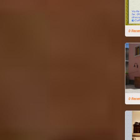
0 Rece
0 Rece