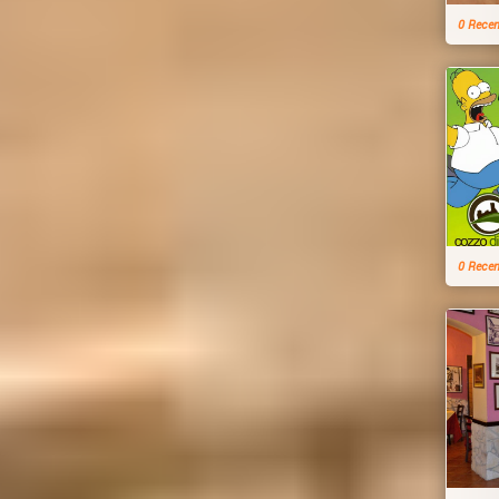
0 Rece
0 Rece