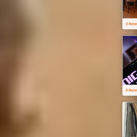
0 Rece
0 Rece