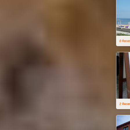
0 Rece
2 Rece