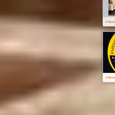
0 Rece
0 Rece