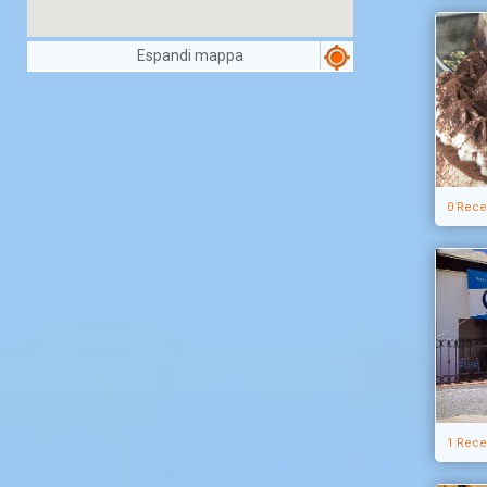
Espandi mappa
0 Rece
1 Rece