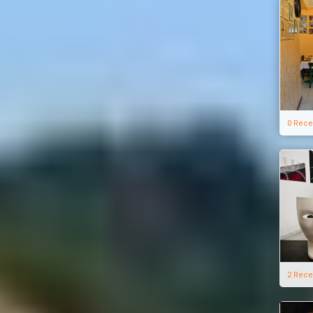
0 Rece
2 Rece