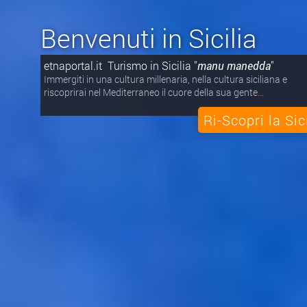
Benvenuti in Sicilia
etnaportal.it Turismo in Sicilia "
manu manedda
"
Immergiti in una cultura millenaria, nella cultura siciliana e
riscoprirai nel Mediterraneo il cuore della sua gente
...