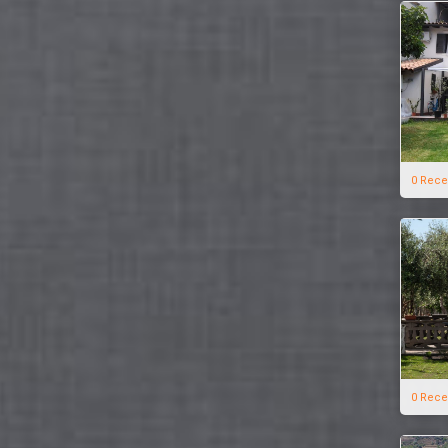
0 Rece
0 Rece