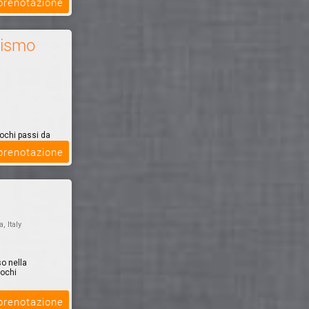
 prenotazione
rismo
ochi passi da
l verde, con
 prenotazione
a, Italy
so nella
pochi
 prenotazione