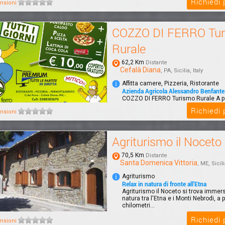
Richiedi
nsioni
COZZO DI FERRO Tu
Rurale
62,2 Km
Distante
Cefalà Diana
, PA, Sicilia, Italy
Affitta camere, Pizzeria, Ristorante
Azienda Agricola Alessandro Benfante
COZZO DI FERRO Turismo Rurale A p
Palermo, completamente immerso ne
Richiedi
nsioni
uno sp...
Agriturismo il Noceto
70,5 Km
Distante
Santa Domenica Vittoria
, ME, Sicili
Agriturismo
Relax in natura di fronte all'Etna
Agriturismo il Noceto si trova immer
natura tra l'Etna e i Monti Nebrodi, a 
chilometri...
Richiedi
nsioni