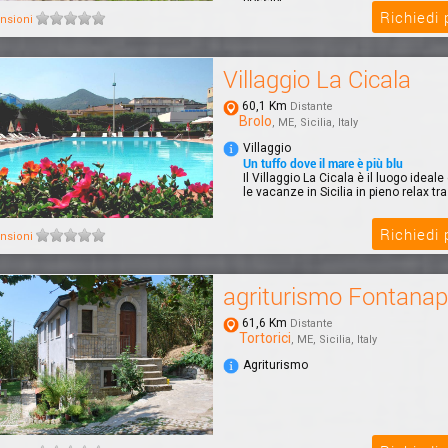
possibi...
Richiedi
nsioni
Villaggio La Cicala
60,1 Km
Distante
Brolo
, ME, Sicilia, Italy
Villaggio
Un tuffo dove il mare è più blu
Il Villaggio La Cicala è il luogo idea
le vacanze in Sicilia in pieno relax tra
Richiedi
nsioni
agriturismo Fontanap
61,6 Km
Distante
Tortorici
, ME, Sicilia, Italy
Agriturismo