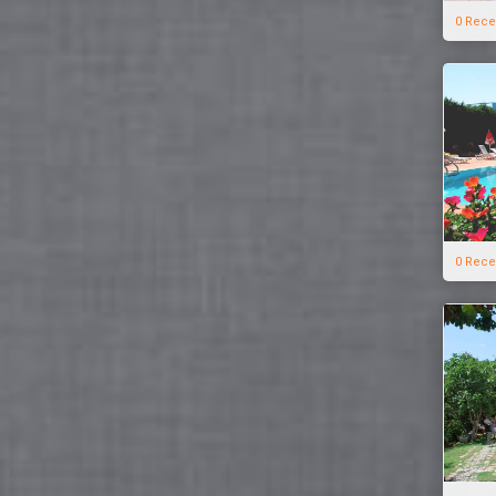
0 Rece
0 Rece