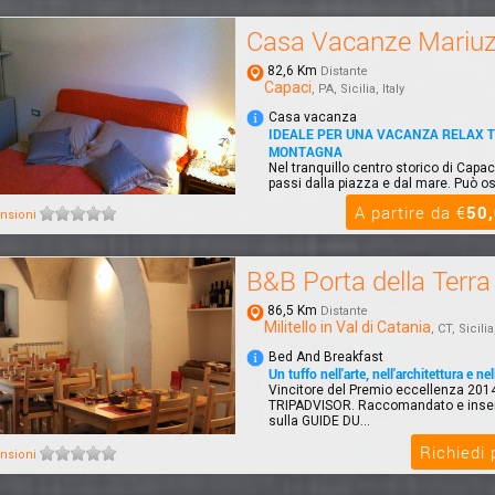
Casa Vacanze Mariu
82,6 Km
Distante
Capaci
, PA, Sicilia, Italy
Casa vacanza
IDEALE PER UNA VACANZA RELAX 
MONTAGNA
Nel tranquillo centro storico di Capac
passi dalla piazza e dal mare. Può os
A partire da €
50
nsioni
B&B Porta della Terra
86,5 Km
Distante
Militello in Val di Catania
, CT, Sicilia
Bed And Breakfast
Un tuffo nell'arte, nell'architettura e nel
Vincitore del Premio eccellenza 201
TRIPADVISOR. Raccomandato e inser
sulla GUIDE DU...
Richiedi
nsioni