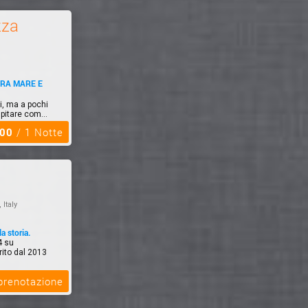
zza
TRA MARE E
i, ma a pochi
pitare com...
,00
/ 1 Notte
, Italy
la storia.
4 su
ito dal 2013
 prenotazione