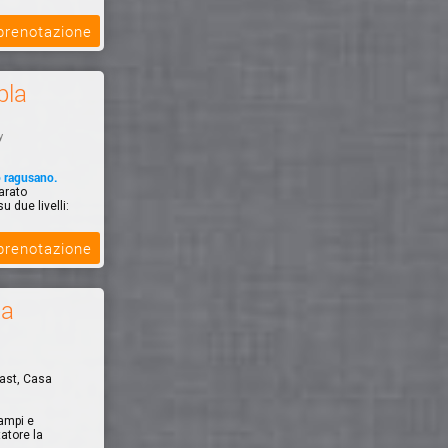
 prenotazione
bla
y
o ragusano.
arato
u due livelli:
 prenotazione
za
fast, Casa
ampi e
tatore la