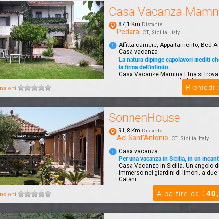
Casa Vacanza Mamm
87,1 Km
Distante
Pedara
, CT, Sicilia, Italy
Affitta camere, Appartamento, Bed A
Casa vacanza
La natura dipinge capolavori inediti c
la firma dell'infinito.
Casa Vacanze Mamma Etna si trova 
paese caratteristico alle falde del Vu
Richiedi
prov...
nsioni
SonnenHouse
91,8 Km
Distante
Aci Sant'Antonio
, CT, Sicilia, Italy
Casa vacanza
Per una vacanza in Sicilia, in un incan
Casa Vacanze in Sicilia. Un angolo di 
immerso nei giardini di limoni, a due
Catani...
A partire da €
40
nsioni