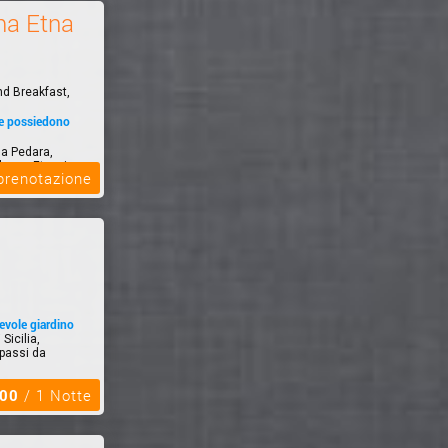
a Etna
nd Breakfast,
he possiedono
a Pedara,
lcano Etna, in
 prenotazione
tevole giardino
Sicilia,
 passi da
,00
/ 1 Notte