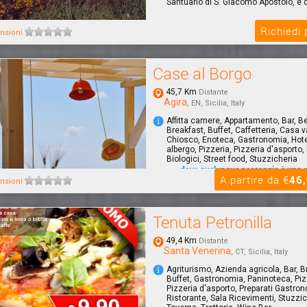
Santuario di S. Giacomo Apostolo, è co
Richiedi
nsioni
Case al Borgo
45,7 Km
Distante
Agira
, EN, Sicilia, Italy
Affitta camere, Appartamento, Bar, B
Breakfast, Buffet, Caffetteria, Casa 
Chiosco, Enoteca, Gastronomia, Hot
albergo, Pizzeria, Pizzeria d'asporto, 
Biologici, Street food, Stuzzicheria
.....dove qualunque paesaggio è uno 
A partire da €
46
CASE AL BORGO, offre sistemazioni 
nsioni
RELAIS, con formula HOTEL o B&B. Gli
possono...
Tenuta Petronilla
49,4 Km
Distante
Santa Venerina
, CT, Sicilia, Italy
Agriturismo, Azienda agricola, Bar, B
Buffet, Gastronomia, Paninoteca, Piz
Pizzeria d'asporto, Preparati Gastron
Ristorante, Sala Ricevimenti, Stuzzic