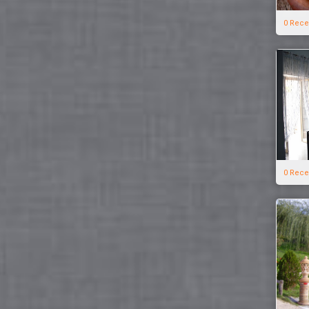
0 Rece
0 Rece