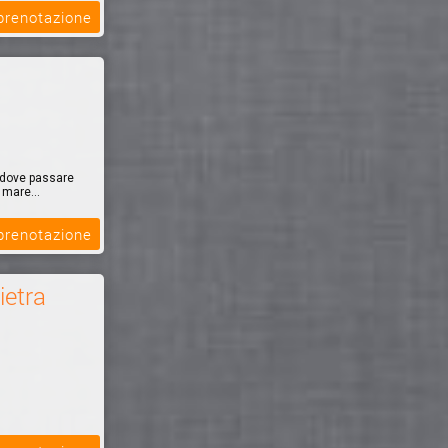
 prenotazione
le dove passare
 mare...
 prenotazione
ietra