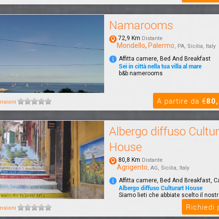
Namarooms
72,9 Km
Distante
Mondello
,
Palermo
, PA, Sicilia, Italy
Affitta camere, Bed And Breakfast
Sei in città nella tua villa al mare
b&b namerooms
A partire da €
80
nsioni
Albergo diffuso Cultur
House
80,8 Km
Distante
Agrigento
, AG, Sicilia, Italy
Affitta camere, Bed And Breakfast, 
Albergo diffuso Culturart House
Siamo lieti che abbiate scelto il nost
Albergo Diffuso CulturArt House di A
Richiedi
nsioni
passar...