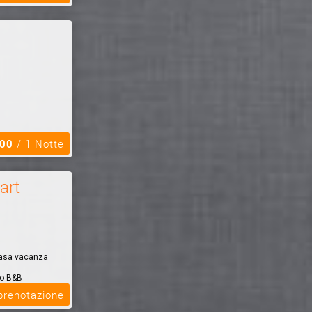
,00
/ 1 Notte
art
Casa vacanza
ro B&B
grigento per
 prenotazione