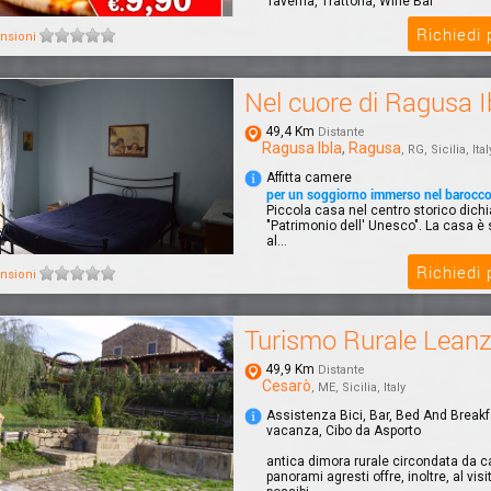
Taverna, Trattoria, Wine Bar
Richiedi
nsioni
Nel cuore di Ragusa I
49,4 Km
Distante
Ragusa Ibla
,
Ragusa
, RG, Sicilia, Ital
Affitta camere
per un soggiorno immerso nel barocc
Piccola casa nel centro storico dichi
"Patrimonio dell' Unesco". La casa è s
al...
Richiedi
nsioni
Turismo Rurale Lean
49,9 Km
Distante
Cesarò
, ME, Sicilia, Italy
Assistenza Bici, Bar, Bed And Break
vacanza, Cibo da Asporto
antica dimora rurale circondata da c
panorami agresti offre, inoltre, al visi