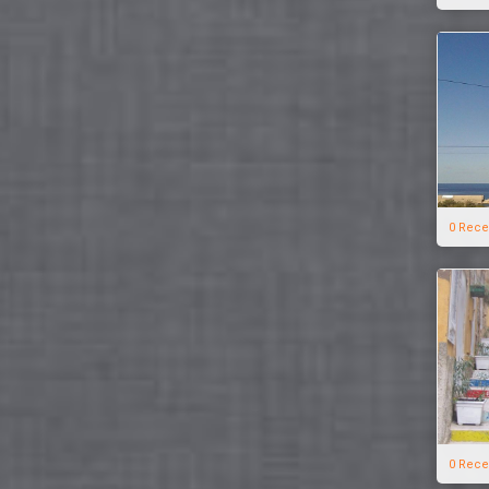
0 Rece
0 Rece