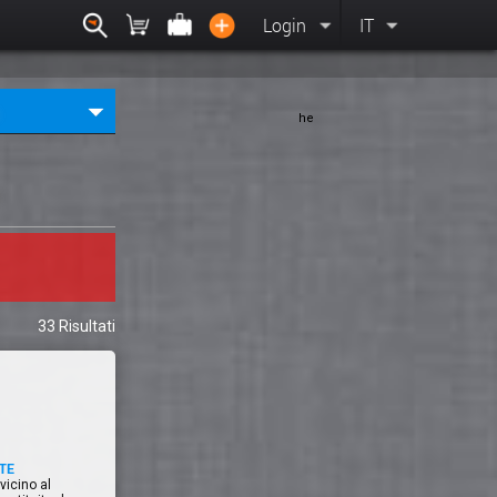
Login
IT
he
a
33 Risultati
TE
vicino al