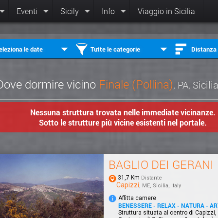
Eventi
Sicily
Info
Viaggio in Sicilia
eleziona le date
Tutte le categorie
Distanza
Dove dormire vicino
Finale (Pollina)
, PA, Sicili
Nessuna struttura trovata nelle immediate vicinanze.
Sotto le strutture più vicine esistenti nel portale.
BAGLIO DEI GERANI
31,7 Km
Distante
Capizzi
, ME, Sicilia, Italy
Affitta camere
BENESSERE - RELAX - NATURA - AR
Struttura situata al centro di Capizzi, 