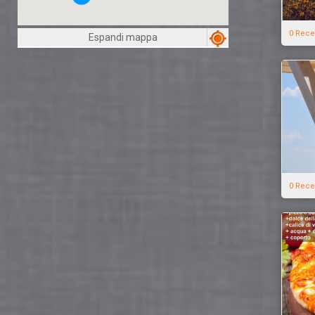
0 Rece
Espandi mappa
0 Rece