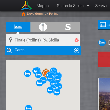
Mappa
Scopri la Sicilia
Servizi
Dove dormire
Pollina
>
S
Cerca
Clicca su una risorsa nella mappa
per visualizzare le informazioni