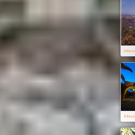
0 Rece
0 Rece