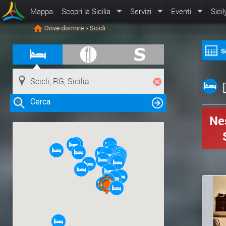
Mappa
Scopri la Sicilia
Servizi
Eventi
Sicil
Dove dormire
Scicli
>
S
Cerca
Nes
Clicca su una risorsa nella mappa
per visualizzare le informazioni