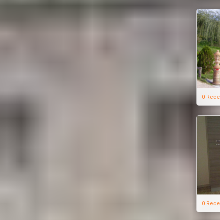
0 Rece
0 Rece