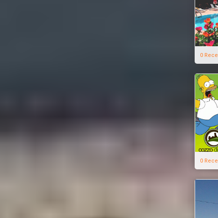
0 Rece
0 Rece