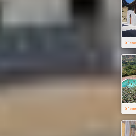
0 Rece
0 Rece