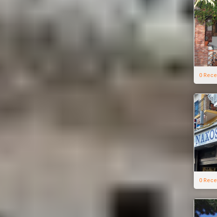
0 Rece
0 Rece