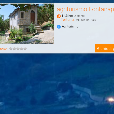
agriturismo Fontanap
11,3 Km
Distante
Tortorici
, ME, Sicilia, Italy
Agriturismo
Richiedi
nsioni