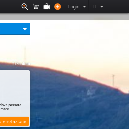
Login
IT
2 Risultati
le dove passare
 mare...
 prenotazione