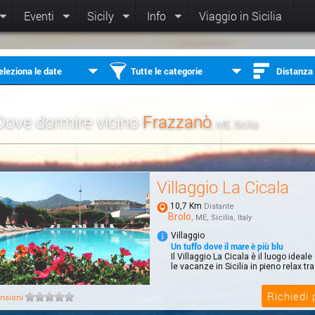
Eventi
Sicily
Info
Viaggio in Sicilia
eleziona le date
Tutte le categorie
Distanza
Dove dormire vicino
Frazzanò
, ME, Sicilia
Villaggio La Cicala
10,7 Km
Distante
Brolo
, ME, Sicilia, Italy
Villaggio
Un tuffo dove il mare è più blu
Il Villaggio La Cicala è il luogo idea
le vacanze in Sicilia in pieno relax tra
Richiedi
nsioni