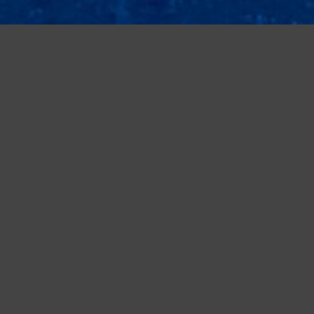
iudendo questo banner, scorrendo questa pagina o cliccando qualunque