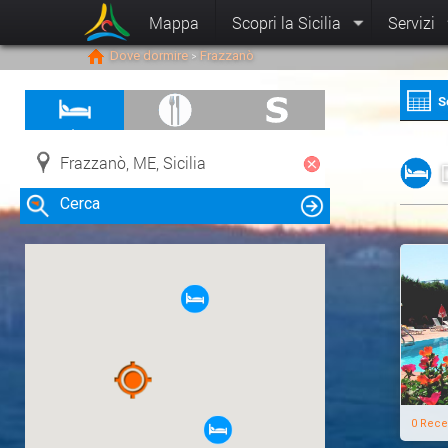
Mappa
Scopri la Sicilia
Servizi
Dove dormire
Frazzanò
>
S
Cerca
Clicca su una risorsa nella mappa
per visualizzare le informazioni
0 Rece